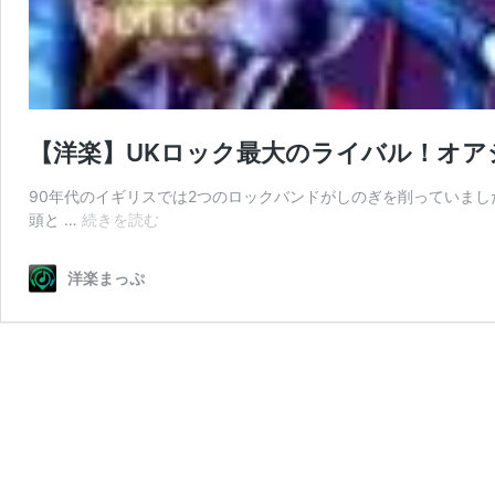
【洋楽】UKロック最大のライバル！オア
90年代のイギリスでは2つのロックバンドがしのぎを削っていまし
【洋
頭と …
続きを読む
楽】
UK
洋楽まっぷ
ロ
ッ
ク
最
大
の
ラ
イ
バ