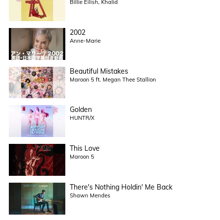
Billie Eilish, Khalid
2002
Anne-Marie
Beautiful Mistakes
Maroon 5 ft. Megan Thee Stallion
Golden
HUNTR/X
This Love
Maroon 5
There's Nothing Holdin' Me Back
Shawn Mendes