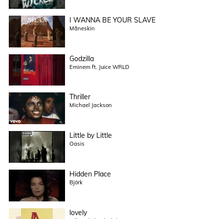
I WANNA BE YOUR SLAVE
Måneskin
Godzilla
Eminem ft. Juice WRLD
Thriller
Michael Jackson
Little by Little
Oasis
Hidden Place
Björk
lovely