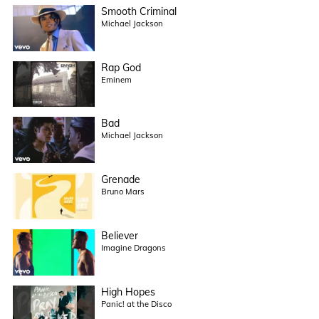
Smooth Criminal
Michael Jackson
Rap God
Eminem
Bad
Michael Jackson
Grenade
Bruno Mars
Believer
Imagine Dragons
High Hopes
Panic! at the Disco