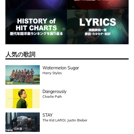
人気の歌詞
Watermelon Sugar
Harry Styles
Dangerously
Charlie Puth
STAY
The Kid LAROI, Justin Bieber