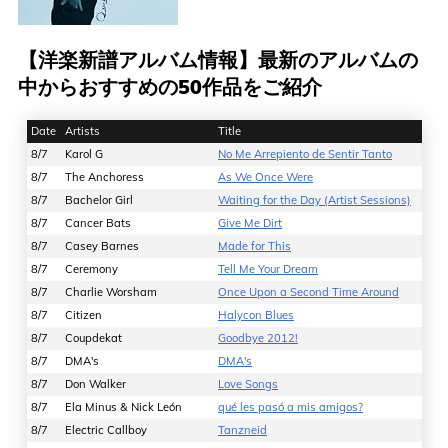
【洋楽新譜アルバム情報】最新のアルバムの
中からおすすめの50作品をご紹介
Date
Artists
Title
8/7
Karol G
No Me Arrepiento de Sentir Tanto
8/7
The Anchoress
As We Once Were
8/7
Bachelor Girl
Waiting for the Day (Artist Sessions)
8/7
Cancer Bats
Give Me Dirt
8/7
Casey Barnes
Made for This
8/7
Ceremony
Tell Me Your Dream
8/7
Charlie Worsham
Once Upon a Second Time Around
8/7
Citizen
Halycon Blues
8/7
Coupdekat
Goodbye 2012!
8/7
DMA's
DMA's
8/7
Don Walker
Love Songs
8/7
Ela Minus & Nick León
qué les pasó a mis amigos?
8/7
Electric Callboy
Tanzneid