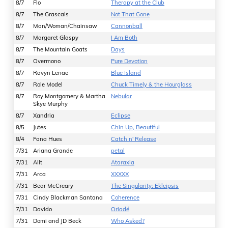
8/7
Flo
Therapy at the Club
8/7
The Grascals
Not That Gone
8/7
Man/Woman/Chainsaw
Cannonball
8/7
Margaret Glaspy
I Am Both
8/7
The Mountain Goats
Days
8/7
Overmono
Pure Devotion
8/7
Ravyn Lenae
Blue Island
8/7
Role Model
Chuck Timely & the Hourglass
8/7
Roy Montgomery & Martha
Nebular
Skye Murphy
8/7
Xandria
Eclipse
8/5
Jutes
Chin Up, Beautiful
8/4
Fana Hues
Catch n' Release
7/31
Ariana Grande
petal
7/31
Allt
Ataraxia
7/31
Arca
XXXXX
7/31
Bear McCreary
The Singularity: Ekleipsis
7/31
Cindy Blackman Santana
Coherence
7/31
Davido
Oriadé
7/31
Domi and JD Beck
Who Asked?