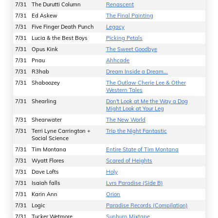
7/31
The Durutti Column
Renascent
7/31
Ed Askew
The Final Painting
7/31
Five Finger Death Punch
Legacy
7/31
Lucia & the Best Boys
Picking Petals
7/31
Opus Kink
The Sweet Goodbye
7/31
Pnau
Ahhcade
7/31
R3hab
Dream Inside a Dream...
7/31
Shaboozey
The Outlaw Cherie Lee & Other
Western Tales
7/31
Shearling
Don't Look at Me the Way a Dog
Might Look at Your Leg
7/31
Shearwater
The New World
7/31
Terri Lyne Carrington +
Trip the Night Fantastic
Social Science
7/31
Tim Montana
Entire State of Tim Montana
7/31
Wyatt Flores
Scared of Heights
7/31
Dave Lofts
Holy
7/31
Isaiah falls
‎Lvrs Paradise (Side B)
7/31
Karin Ann
Orion
7/31
Logic
Paradise Records (Compilation)
7/31
Tucker Wetmore
Sunburn Mixtape