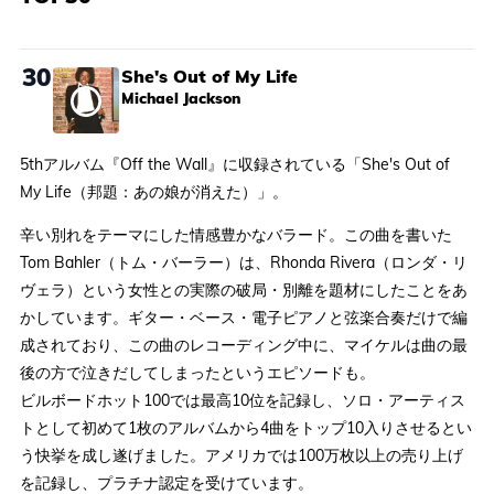
30
She's Out of My Life
Michael Jackson
5thアルバム『Off the Wall』に収録されている「She's Out of
My Life（邦題：あの娘が消えた）」。
辛い別れをテーマにした情感豊かなバラード。この曲を書いた
Tom Bahler（トム・バーラー）は、Rhonda Rivera（ロンダ・リ
ヴェラ）という女性との実際の破局・別離を題材にしたことをあ
かしています。ギター・ベース・電子ピアノと弦楽合奏だけで編
成されており、この曲のレコーディング中に、マイケルは曲の最
後の方で泣きだしてしまったというエピソードも。
ビルボードホット100では最高10位を記録し、ソロ・アーティス
トとして初めて1枚のアルバムから4曲をトップ10入りさせるとい
う快挙を成し遂げました。アメリカでは100万枚以上の売り上げ
を記録し、プラチナ認定を受けています。