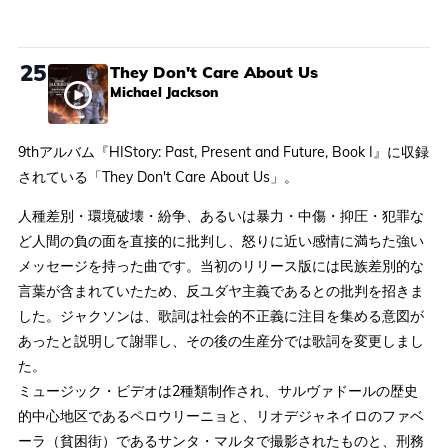
25
They Don't Care About Us
Michael Jackson
9thアルバム『HIStory: Past, Present and Future, Book I』に収録
されている「They Don't Care About Us」。
人種差別・環境破壊・紛争、あるいは暴力・中傷・抑圧・犯罪な
ど人間の負の面を直接的に批判し、怒りに近い感情に満ちた強い
メッセージを持った曲です。当初のリリース版には民族差別的な
言葉が含まれていたため、反ユダヤ主義であるとの批判を招きま
した。ジャクソンは、歌詞は社会的不正義に注目を集める意図が
あったと説明して謝罪し、その後の生産分では歌詞を変更しまし
た。
ミュージック・ビデオは2種類制作され、サルヴァドールの歴史
的中心地区であるペロウリーニョと、リオデジャネイロのファベ
ーラ（貧困街）であるサンタ・マルタで撮影されたものと、刑務