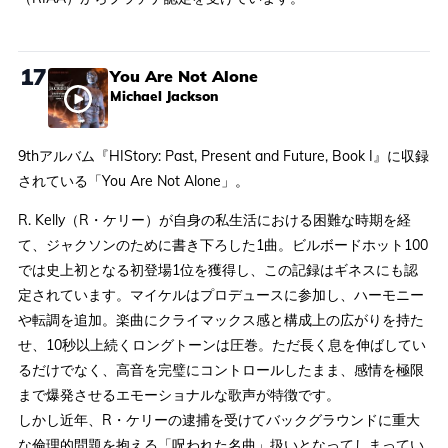
17
You Are Not Alone
Michael Jackson
9thアルバム『HIStory: Past, Present and Future, Book I』に収録
されている「You Are Not Alone」。
R. Kelly（R・ケリー）が自身の私生活における困難な時期を経
て、ジャクソンのために書き下ろした1曲。ビルボードホット100
では史上初となる初登場1位を獲得し、この記録はギネスにも認
定されています。マイケルはプロデュースに参加し、ハーモニー
や転調を追加。楽曲にクライマックス感と構成上の広がりを持た
せ、10秒以上続くロングトーンは圧巻。ただ長く息を伸ばしてい
るだけでなく、高音を完璧にコントロールしたまま、感情を極限
まで爆発させるエモーショナルな歌声が特徴です。
しかし近年、R・ケリーの逮捕を受けてバックグラウンドに重大
な倫理的問題を抱える「呪われた名曲」扱いとなってしまってい