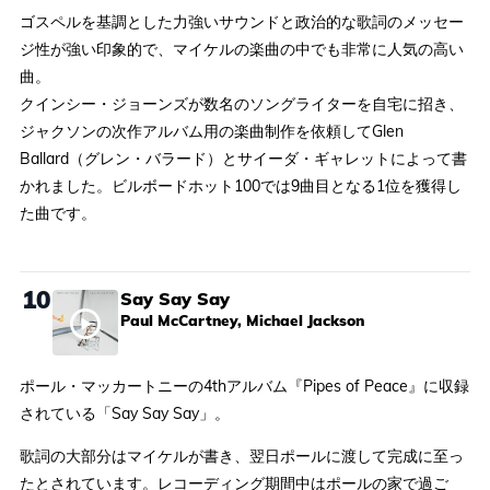
ゴスペルを基調とした力強いサウンドと政治的な歌詞のメッセー
ジ性が強い印象的で、マイケルの楽曲の中でも非常に人気の高い
曲。
クインシー・ジョーンズが数名のソングライターを自宅に招き、
ジャクソンの次作アルバム用の楽曲制作を依頼してGlen
Ballard（グレン・バラード）とサイーダ・ギャレットによって書
かれました。ビルボードホット100では9曲目となる1位を獲得し
た曲です。
10
Say Say Say
Paul McCartney, Michael Jackson
ポール・マッカートニーの4thアルバム『Pipes of Peace』に収録
されている「Say Say Say」。
歌詞の大部分はマイケルが書き、翌日ポールに渡して完成に至っ
たとされています。レコーディング期間中はポールの家で過ご