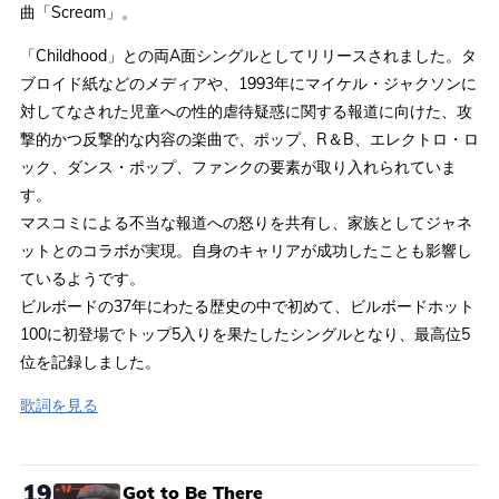
曲「Scream」。
「Childhood」との両A面シングルとしてリリースされました。タ
ブロイド紙などのメディアや、1993年にマイケル・ジャクソンに
対してなされた児童への性的虐待疑惑に関する報道に向けた、攻
撃的かつ反撃的な内容の楽曲で、ポップ、R＆B、エレクトロ・ロ
ック、ダンス・ポップ、ファンクの要素が取り入れられていま
す。
マスコミによる不当な報道への怒りを共有し、家族としてジャネ
ットとのコラボが実現。自身のキャリアが成功したことも影響し
ているようです。
ビルボードの37年にわたる歴史の中で初めて、ビルボードホット
100に初登場でトップ5入りを果たしたシングルとなり、最高位5
位を記録しました。
歌詞を見る
19
Got to Be There