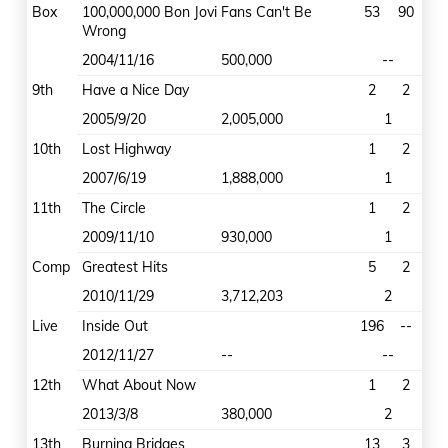
Box
100,000,000 Bon Jovi Fans Can't Be
53
90
Wrong
2004/11/16
500,000
--
9th
Have a Nice Day
2
2
2005/9/20
2,005,000
1
10th
Lost Highway
1
2
2007/6/19
1,888,000
1
11th
The Circle
1
2
2009/11/10
930,000
1
Comp
Greatest Hits
5
2
2010/11/29
3,712,203
2
Live
Inside Out
196
--
2012/11/27
--
--
12th
What About Now
1
2
2013/3/8
380,000
2
13th
Burning Bridges
13
3