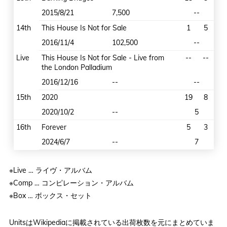
2015/8/21
7,500
--
14th
This House Is Not for Sale
1
5
2016/11/4
102,500
--
Live
This House Is Not for Sale - Live from
--
--
the London Palladium
2016/12/16
--
--
15th
2020
19
8
2020/10/2
--
5
16th
Forever
5
3
2024/6/7
--
7
※Live … ライヴ・アルバム
※Comp … コンピレーション・アルバム
※Box … ボックス・セット
UnitsはWikipediaに掲載されている出荷枚数を元にまとめていま