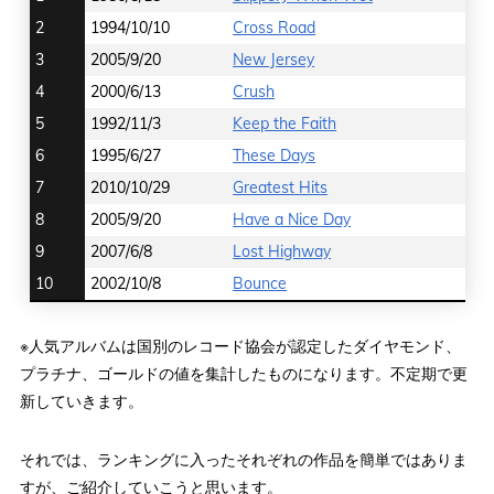
2
1994/10/10
Cross Road
3
2005/9/20
New Jersey
4
2000/6/13
Crush
5
1992/11/3
Keep the Faith
6
1995/6/27
These Days
7
2010/10/29
Greatest Hits
8
2005/9/20
Have a Nice Day
9
2007/6/8
Lost Highway
10
2002/10/8
Bounce
※人気アルバムは国別のレコード協会が認定したダイヤモンド、
プラチナ、ゴールドの値を集計したものになります。不定期で更
新していきます。
それでは、ランキングに入ったそれぞれの作品を簡単ではありま
すが、ご紹介していこうと思います。