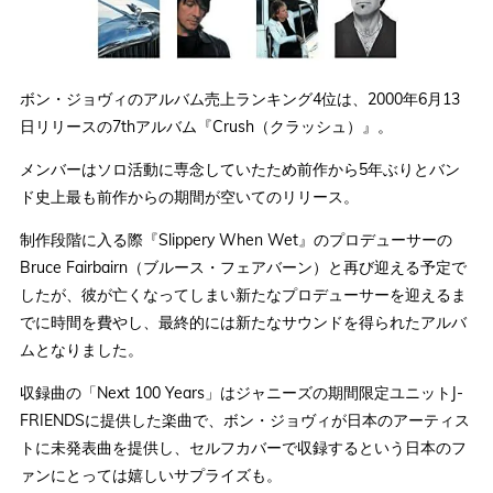
ボン・ジョヴィのアルバム売上ランキング4位は、2000年6月13
日リリースの7thアルバム『Crush（クラッシュ）』。
メンバーはソロ活動に専念していたため前作から5年ぶりとバン
ド史上最も前作からの期間が空いてのリリース。
制作段階に入る際『Slippery When Wet』のプロデューサーの
Bruce Fairbairn（ブルース・フェアバーン）と再び迎える予定で
したが、彼が亡くなってしまい新たなプロデューサーを迎えるま
でに時間を費やし、最終的には新たなサウンドを得られたアルバ
ムとなりました。
収録曲の「Next 100 Years」はジャニーズの期間限定ユニットJ-
FRIENDSに提供した楽曲で、ボン・ジョヴィが日本のアーティス
トに未発表曲を提供し、セルフカバーで収録するという日本のフ
ァンにとっては嬉しいサプライズも。