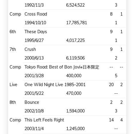
1992/11/3
6,524,522
3
Comp
Cross Road
8
1
1994/10/10
17,785,781
1
6th
These Days
9
1
1995/6/27
4,017,225
1
7th
Crush
9
1
2000/6/13
6,119,506
2
Comp
Tokyo Road: Best of Bon Jovi※日本限定
--
--
2001/3/28
400,000
5
Live
One Wild Night Live 1985–2001
20
2
2001/5/22
470,000
--
8th
Bounce
2
2
2002/10/8
1,594,000
3
Comp
This Left Feels Right
14
4
2003/11/4
1,245,000
--