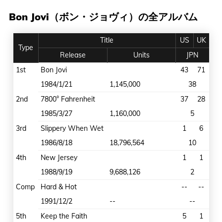
Bon Jovi（ボン・ジョヴィ）の全アルバム
Title
US
UK
Type
Release
Units
JPN
1st
Bon Jovi
43
71
1984/1/21
1,145,000
38
2nd
7800° Fahrenheit
37
28
1985/3/27
1,160,000
5
3rd
Slippery When Wet
1
6
1986/8/18
18,796,564
10
4th
New Jersey
1
1
1988/9/19
9,688,126
2
Comp
Hard & Hot
--
--
1991/12/2
--
--
5th
Keep the Faith
5
1