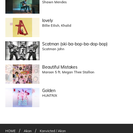
Shawn Mendes
lovely
Billie Eilish, Khalid
Scatman (ski-ba-bop-ba-dop-bop)
Scatman John
Beautiful Mistakes
Maroon 5 ft. Megan Thee Stallion
Golden
HUNTR/X
/
/
HOME
Akon
Konvicted / Akon