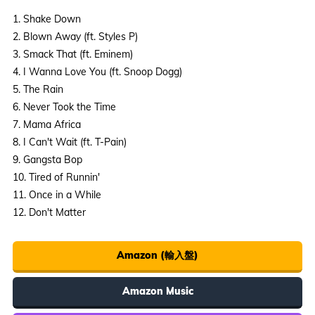
1. Shake Down
2. Blown Away (ft. Styles P)
3. Smack That (ft. Eminem)
4. I Wanna Love You (ft. Snoop Dogg)
5. The Rain
6. Never Took the Time
7. Mama Africa
8. I Can't Wait (ft. T-Pain)
9. Gangsta Bop
10. Tired of Runnin'
11. Once in a While
12. Don't Matter
Amazon (輸入盤)
Amazon Music