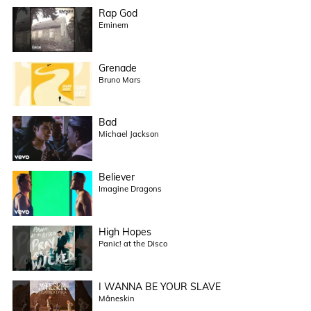
Rap God
Eminem
Grenade
Bruno Mars
Bad
Michael Jackson
Believer
Imagine Dragons
High Hopes
Panic! at the Disco
I WANNA BE YOUR SLAVE
Måneskin