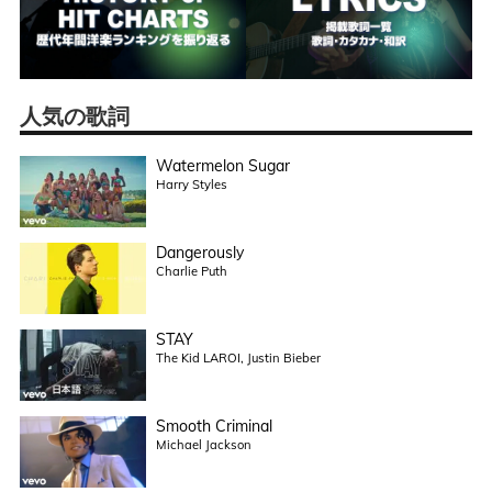
人気の歌詞
Watermelon Sugar
Harry Styles
Dangerously
Charlie Puth
STAY
The Kid LAROI, Justin Bieber
Smooth Criminal
Michael Jackson