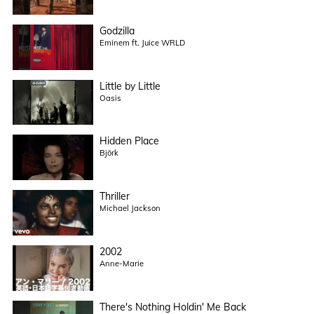
Godzilla
Eminem ft. Juice WRLD
Little by Little
Oasis
Hidden Place
Björk
Thriller
Michael Jackson
2002
Anne-Marie
There's Nothing Holdin' Me Back