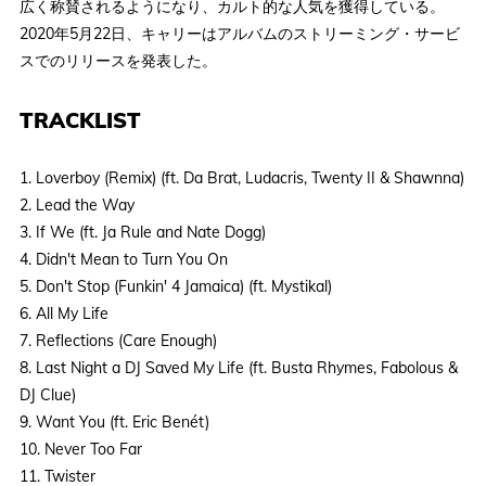
広く称賛されるようになり、カルト的な人気を獲得している。
2020年5月22日、キャリーはアルバムのストリーミング・サービ
スでのリリースを発表した。
TRACKLIST
1. Loverboy (Remix) (ft. Da Brat, Ludacris, Twenty II & Shawnna)
2. Lead the Way
3. If We (ft. Ja Rule and Nate Dogg)
4. Didn't Mean to Turn You On
5. Don't Stop (Funkin' 4 Jamaica) (ft. Mystikal)
6. All My Life
7. Reflections (Care Enough)
8. Last Night a DJ Saved My Life (ft. Busta Rhymes, Fabolous &
DJ Clue)
9. Want You (ft. Eric Benét)
10. Never Too Far
11. Twister