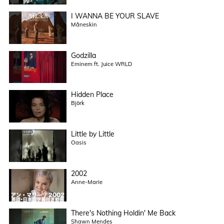
I WANNA BE YOUR SLAVE
Måneskin
Godzilla
Eminem ft. Juice WRLD
Hidden Place
Björk
Little by Little
Oasis
2002
Anne-Marie
There's Nothing Holdin' Me Back
Shawn Mendes