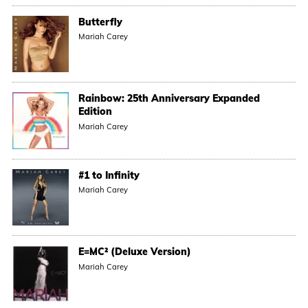
Butterfly
Mariah Carey
Rainbow: 25th Anniversary Expanded
Edition
Mariah Carey
#1 to Infinity
Mariah Carey
E=MC² (Deluxe Version)
Mariah Carey