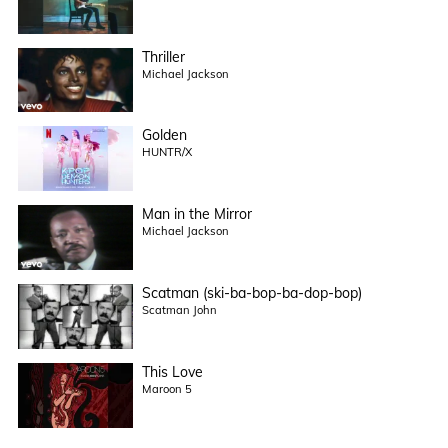
Thriller
Michael Jackson
Golden
HUNTR/X
Man in the Mirror
Michael Jackson
Scatman (ski-ba-bop-ba-dop-bop)
Scatman John
This Love
Maroon 5