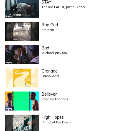
STAY
The Kid LAROI, Justin Bieber
Rap God
Eminem
Bad
Michael Jackson
Grenade
Bruno Mars
Believer
Imagine Dragons
High Hopes
Panic! at the Disco