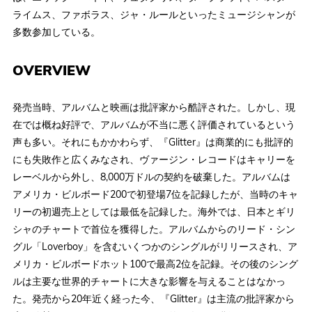
ライムス、ファボラス、ジャ・ルールといったミュージシャンが
多数参加している。
OVERVIEW
発売当時、アルバムと映画は批評家から酷評された。しかし、現
在では概ね好評で、アルバムが不当に悪く評価されているという
声も多い。それにもかかわらず、『Glitter』は商業的にも批評的
にも失敗作と広くみなされ、ヴァージン・レコードはキャリーを
レーベルから外し、8,000万ドルの契約を破棄した。アルバムは
アメリカ・ビルボード200で初登場7位を記録したが、当時のキャ
リーの初週売上としては最低を記録した。海外では、日本とギリ
シャのチャートで首位を獲得した。アルバムからのリード・シン
グル「Loverboy」を含むいくつかのシングルがリリースされ、ア
メリカ・ビルボードホット100で最高2位を記録。その後のシング
ルは主要な世界的チャートに大きな影響を与えることはなかっ
た。発売から20年近く経った今、『Glitter』は主流の批評家から