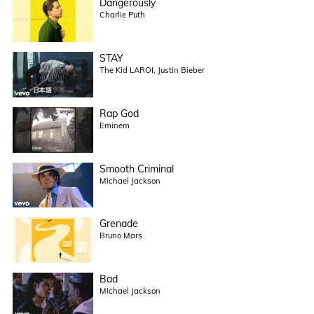
Dangerously
Charlie Puth
STAY
The Kid LAROI, Justin Bieber
Rap God
Eminem
Smooth Criminal
Michael Jackson
Grenade
Bruno Mars
Bad
Michael Jackson