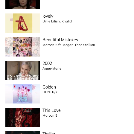
lovely
Billie Eilish, Khalid
Beautiful Mistakes
Maroon 5 ft. Megan Thee Stallion
2002
Anne-Marie
Golden
HUNTR/X
This Love
Maroon 5