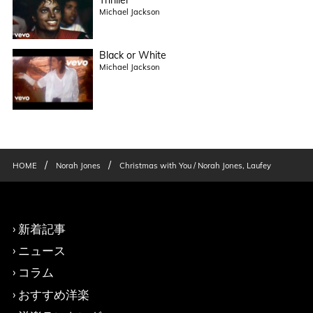
Thriller
Michael Jackson
Black or White
Michael Jackson
/
/
HOME
Norah Jones
Christmas with You / Norah Jones, Laufey
新着記事
ニュース
コラム
おすすめ洋楽