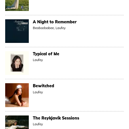
A Night to Remember
Beabadoobee, Laufey
Typical of Me
Laufey
Bewitched
Laufey
The Reykjavík Sessions
Laufey