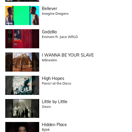
Believer
Imagine Dragons
Godzilla
Eminem ft. Juice WRLD
I WANNA BE YOUR SLAVE
Måneskin
High Hopes
Panic! at the Disco
Little by Little
Oasis
Hidden Place
Björk