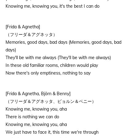
Knowing me, knowing you, it's the best I can do
[Frida & Agnetha]
（フリーダ＆アグネッタ）
Memories, good days, bad days (Memories, good days, bad
days)
They'll be with me always (They'll be with me always)
In these old familiar rooms, children would play
Now there's only emptiness, nothing to say
[Frida & Agnetha, Björn & Benny]
（フリーダ＆アグネッタ、ビョルン＆ベニー）
Knowing me, knowing you, aha
There is nothing we can do
Knowing me, knowing you, aha
We just have to face it, this time we're through