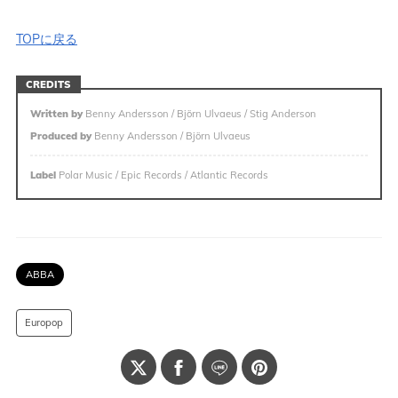
TOPに戻る
CREDITS
Written by
Benny Andersson / Björn Ulvaeus / Stig Anderson
Produced by
Benny Andersson / Björn Ulvaeus
Label
Polar Music / Epic Records / Atlantic Records
ABBA
Europop