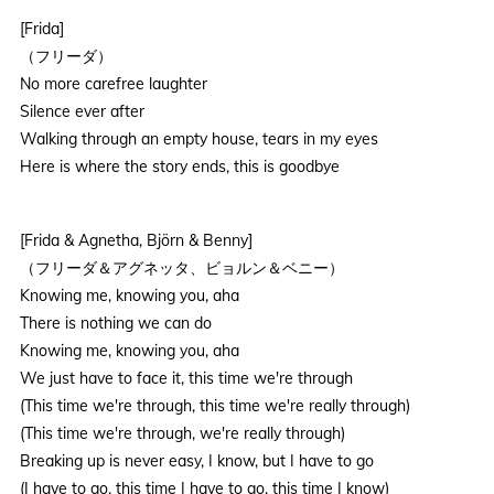
[Frida]
（フリーダ）
No more carefree laughter
Silence ever after
Walking through an empty house, tears in my eyes
Here is where the story ends, this is goodbye
[Frida & Agnetha, Björn & Benny]
（フリーダ＆アグネッタ、ビョルン＆ベニー）
Knowing me, knowing you, aha
There is nothing we can do
Knowing me, knowing you, aha
We just have to face it, this time we're through
(This time we're through, this time we're really through)
(This time we're through, we're really through)
Breaking up is never easy, I know, but I have to go
(I have to go, this time I have to go, this time I know)