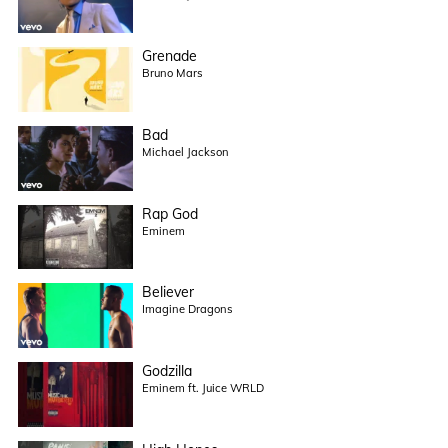
Grenade
Bruno Mars
Bad
Michael Jackson
Rap God
Eminem
Believer
Imagine Dragons
Godzilla
Eminem ft. Juice WRLD