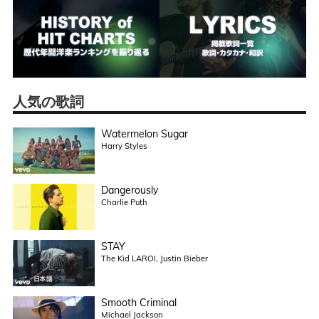
人気の歌詞
Watermelon Sugar
Harry Styles
Dangerously
Charlie Puth
STAY
The Kid LAROI, Justin Bieber
Smooth Criminal
Michael Jackson