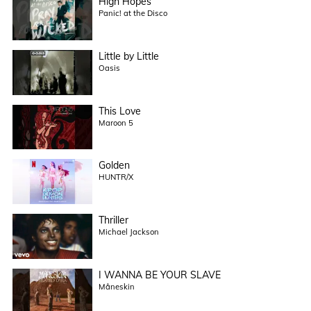
High Hopes
Panic! at the Disco
Little by Little
Oasis
This Love
Maroon 5
Golden
HUNTR/X
Thriller
Michael Jackson
I WANNA BE YOUR SLAVE
Måneskin