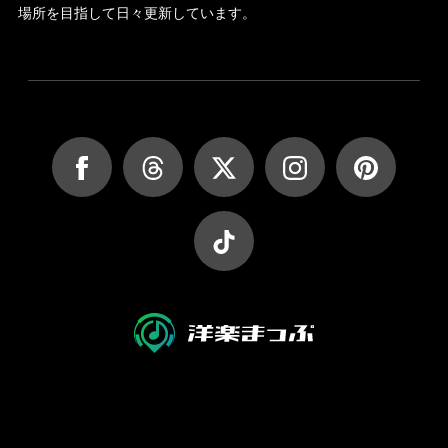
場所を目指して日々更新しています。
JASRAC許諾第9027045002Y45037号
JASRAC許諾第9027045001Y38026号