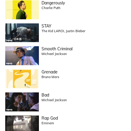
Dangerously
Charlie Puth
STAY
The Kid LAROI, Justin Bieber
Smooth Criminal
Michael Jackson
Grenade
Bruno Mars
Bad
Michael Jackson
Rap God
Eminem