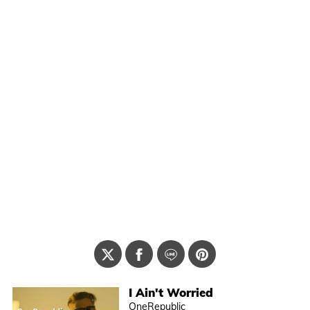
I Ain't Worried
OneRepublic