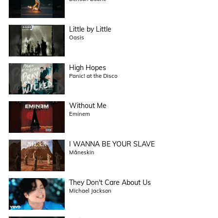
Little by Little
Oasis
High Hopes
Panic! at the Disco
Without Me
Eminem
I WANNA BE YOUR SLAVE
Måneskin
They Don't Care About Us
Michael Jackson