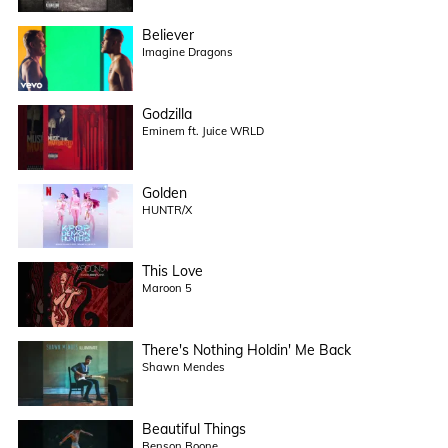
Believer
Imagine Dragons
Godzilla
Eminem ft. Juice WRLD
Golden
HUNTR/X
This Love
Maroon 5
There's Nothing Holdin' Me Back
Shawn Mendes
Beautiful Things
Benson Boone