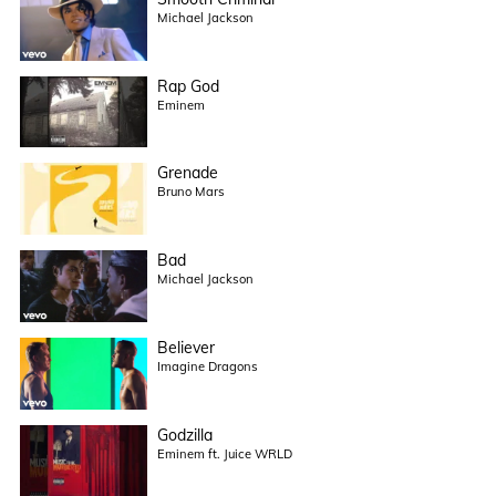
Michael Jackson
Rap God
Eminem
Grenade
Bruno Mars
Bad
Michael Jackson
Believer
Imagine Dragons
Godzilla
Eminem ft. Juice WRLD