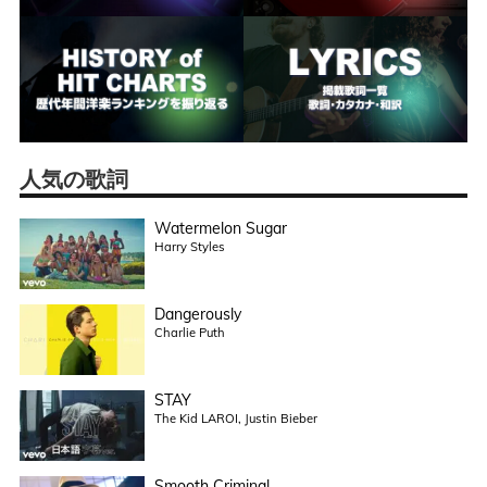
人気の歌詞
Watermelon Sugar
Harry Styles
Dangerously
Charlie Puth
STAY
The Kid LAROI, Justin Bieber
Smooth Criminal