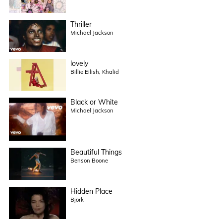
Thriller
Michael Jackson
lovely
Billie Eilish, Khalid
Black or White
Michael Jackson
Beautiful Things
Benson Boone
Hidden Place
Björk