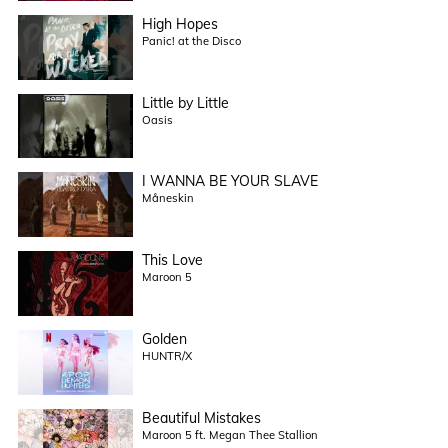
High Hopes
Panic! at the Disco
Little by Little
Oasis
I WANNA BE YOUR SLAVE
Måneskin
This Love
Maroon 5
Golden
HUNTR/X
Beautiful Mistakes
Maroon 5 ft. Megan Thee Stallion