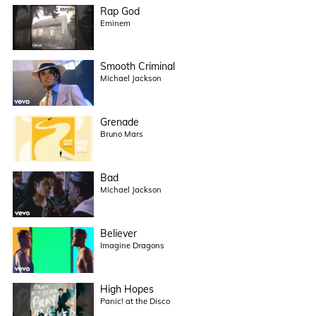
Rap God
Eminem
Smooth Criminal
Michael Jackson
Grenade
Bruno Mars
Bad
Michael Jackson
Believer
Imagine Dragons
High Hopes
Panic! at the Disco