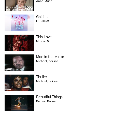
Anne-Marie
Golden
HUNTR/X
This Love
Maroon 5
Man in the Mirror
Michael Jackson
Thriller
Michael Jackson
Beautiful Things
Benson Boone