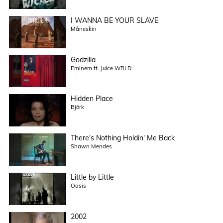
I WANNA BE YOUR SLAVE
Måneskin
Godzilla
Eminem ft. Juice WRLD
Hidden Place
Björk
There's Nothing Holdin' Me Back
Shawn Mendes
Little by Little
Oasis
2002