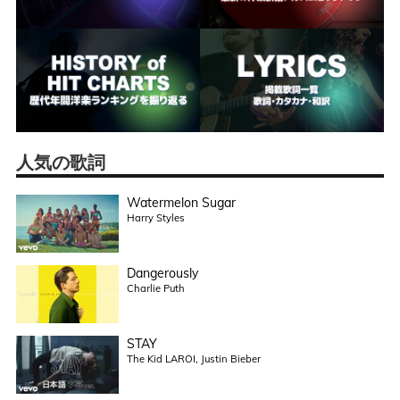
人気の歌詞
Watermelon Sugar
Harry Styles
Dangerously
Charlie Puth
STAY
The Kid LAROI, Justin Bieber