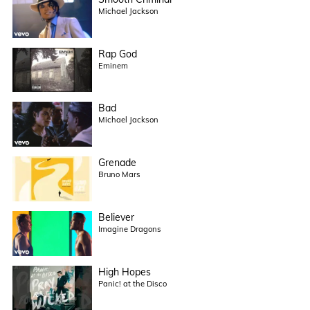
Michael Jackson
Rap God
Eminem
Bad
Michael Jackson
Grenade
Bruno Mars
Believer
Imagine Dragons
High Hopes
Panic! at the Disco