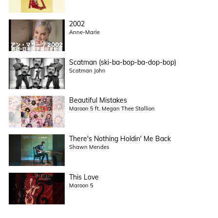
2002
Anne-Marie
Scatman (ski-ba-bop-ba-dop-bop)
Scatman John
Beautiful Mistakes
Maroon 5 ft. Megan Thee Stallion
There's Nothing Holdin' Me Back
Shawn Mendes
This Love
Maroon 5