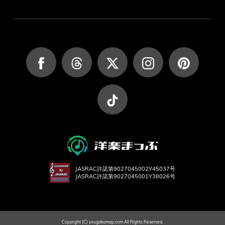
JASRAC許諾第9027045002Y45037号
JASRAC許諾第9027045001Y38026号
Copyright (C) yougakumap.com All Rights Reserved.