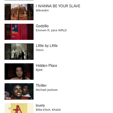
I WANNA BE YOUR SLAVE
Måneskin
Godzilla
Eminem ft. Juice WRLD
Little by Little
Oasis
Hidden Place
Björk
Thriller
Michael Jackson
lovely
Billie Eilish, Khalid