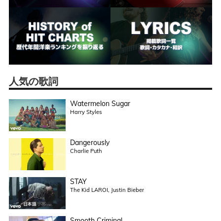
人気の歌詞
Watermelon Sugar
Harry Styles
Dangerously
Charlie Puth
STAY
The Kid LAROI, Justin Bieber
Smooth Criminal