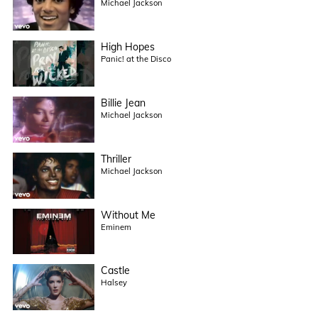
Michael Jackson
High Hopes
Panic! at the Disco
Billie Jean
Michael Jackson
Thriller
Michael Jackson
Without Me
Eminem
Castle
Halsey