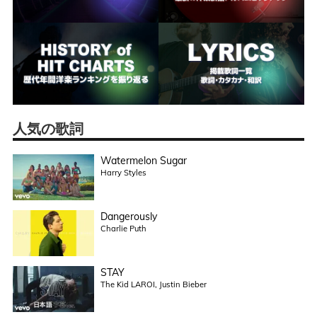
人気の歌詞
Watermelon Sugar
Harry Styles
Dangerously
Charlie Puth
STAY
The Kid LAROI, Justin Bieber