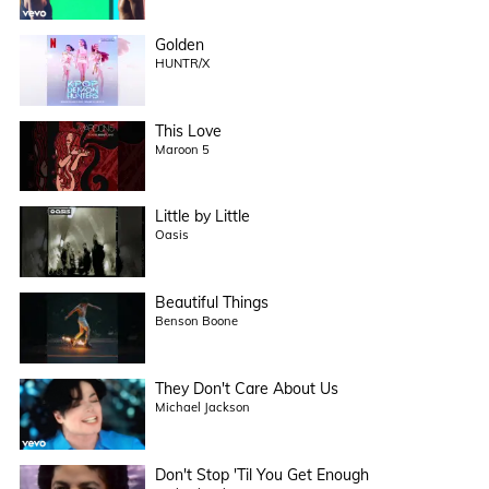
Golden
HUNTR/X
This Love
Maroon 5
Little by Little
Oasis
Beautiful Things
Benson Boone
They Don't Care About Us
Michael Jackson
Don't Stop 'Til You Get Enough