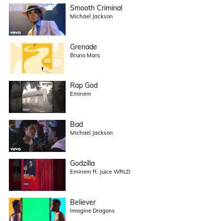
Smooth Criminal
Michael Jackson
Grenade
Bruno Mars
Rap God
Eminem
Bad
Michael Jackson
Godzilla
Eminem ft. Juice WRLD
Believer
Imagine Dragons