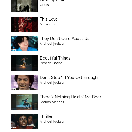
Oasis
This Love
Maroon 5
They Don't Care About Us
Michael Jackson
Beautiful Things
Benson Boone
Don't Stop 'Til You Get Enough
Michael Jackson
There's Nothing Holdin' Me Back
Shawn Mendes
Thriller
Michael Jackson