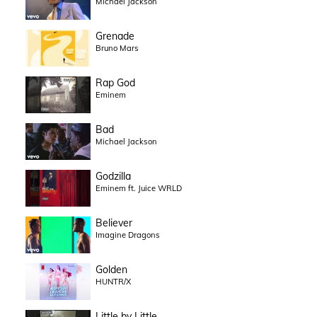
Michael Jackson
Grenade
Bruno Mars
Rap God
Eminem
Bad
Michael Jackson
Godzilla
Eminem ft. Juice WRLD
Believer
Imagine Dragons
Golden
HUNTR/X
Little by Little