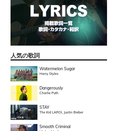
人気の歌詞
Watermelon Sugar
Harry Styles
Dangerously
Charlie Puth
STAY
The Kid LAROI, Justin Bieber
Smooth Criminal