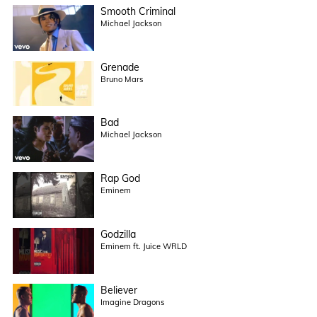
Smooth Criminal
Michael Jackson
Grenade
Bruno Mars
Bad
Michael Jackson
Rap God
Eminem
Godzilla
Eminem ft. Juice WRLD
Believer
Imagine Dragons