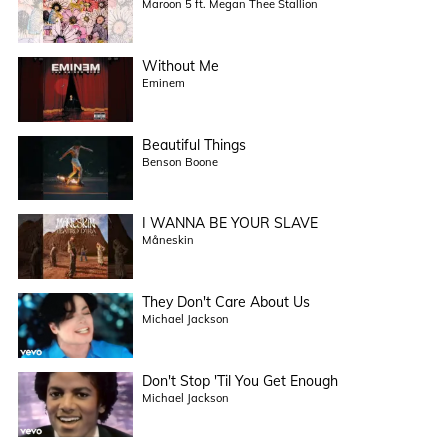
Maroon 5 ft. Megan Thee Stallion
Without Me
Eminem
Beautiful Things
Benson Boone
I WANNA BE YOUR SLAVE
Måneskin
They Don't Care About Us
Michael Jackson
Don't Stop 'Til You Get Enough
Michael Jackson