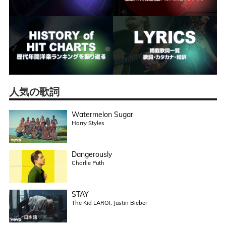
人気の歌詞
Watermelon Sugar
Harry Styles
Dangerously
Charlie Puth
STAY
The Kid LAROI, Justin Bieber