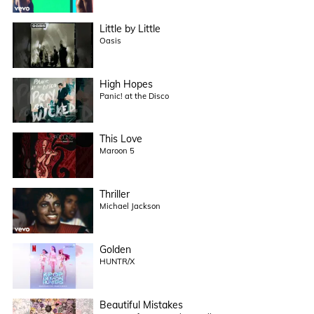
Little by Little
Oasis
High Hopes
Panic! at the Disco
This Love
Maroon 5
Thriller
Michael Jackson
Golden
HUNTR/X
Beautiful Mistakes