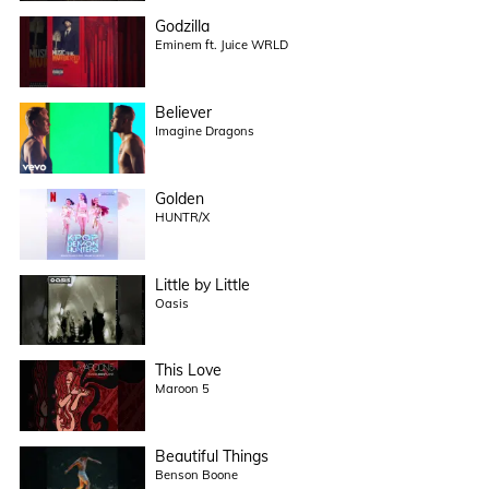
Godzilla
Eminem ft. Juice WRLD
Believer
Imagine Dragons
Golden
HUNTR/X
Little by Little
Oasis
This Love
Maroon 5
Beautiful Things
Benson Boone