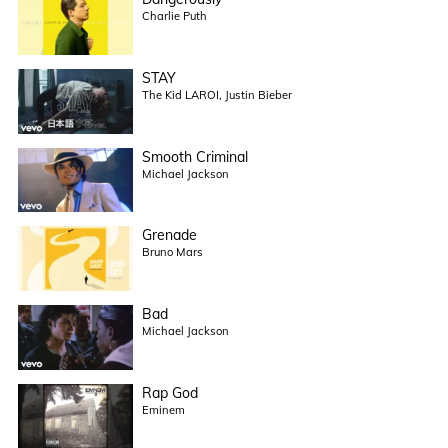
Charlie Puth
STAY
The Kid LAROI, Justin Bieber
Smooth Criminal
Michael Jackson
Grenade
Bruno Mars
Bad
Michael Jackson
Rap God
Eminem