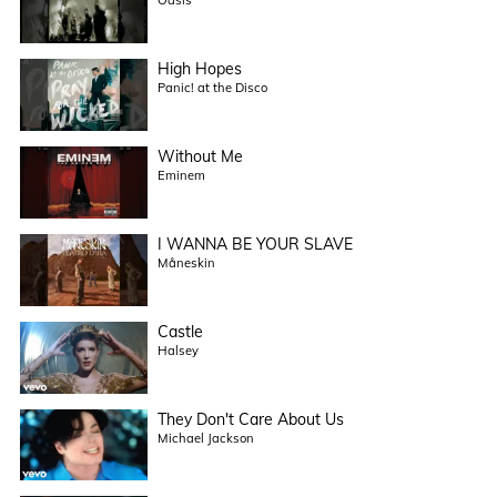
Oasis
High Hopes
Panic! at the Disco
Without Me
Eminem
I WANNA BE YOUR SLAVE
Måneskin
Castle
Halsey
They Don't Care About Us
Michael Jackson