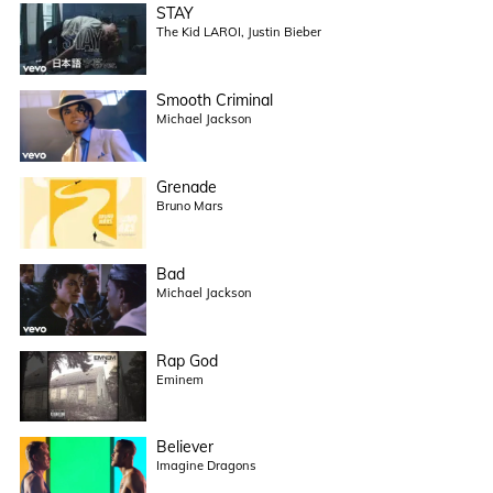
STAY
The Kid LAROI, Justin Bieber
Smooth Criminal
Michael Jackson
Grenade
Bruno Mars
Bad
Michael Jackson
Rap God
Eminem
Believer
Imagine Dragons