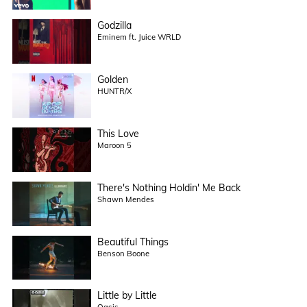
Godzilla
Eminem ft. Juice WRLD
Golden
HUNTR/X
This Love
Maroon 5
There's Nothing Holdin' Me Back
Shawn Mendes
Beautiful Things
Benson Boone
Little by Little