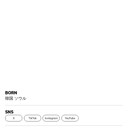
BORN
韓国 ソウル
SNS
X
TikTok
Instagram
YouTube