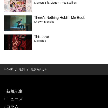
Maroon 5 ft. Megan Thee Stallion
There's Nothing Holdin' Me Back
Shawn Mendes
This Love
Maroon 5
/
/
HOME
歌詞
歌詞カタカナ
新着記事
ニュース
コラム