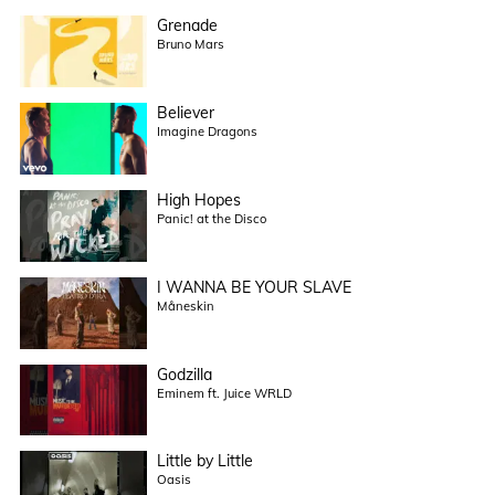
Grenade
Bruno Mars
Believer
Imagine Dragons
High Hopes
Panic! at the Disco
I WANNA BE YOUR SLAVE
Måneskin
Godzilla
Eminem ft. Juice WRLD
Little by Little
Oasis