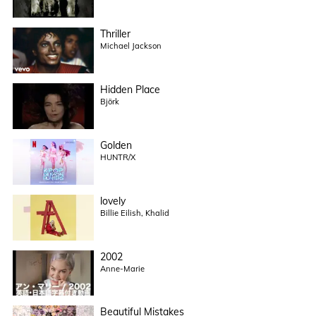
Thriller
Michael Jackson
Hidden Place
Björk
Golden
HUNTR/X
lovely
Billie Eilish, Khalid
2002
Anne-Marie
Beautiful Mistakes