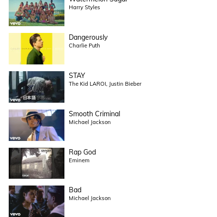
Harry Styles
Dangerously
Charlie Puth
STAY
The Kid LAROI, Justin Bieber
Smooth Criminal
Michael Jackson
Rap God
Eminem
Bad
Michael Jackson