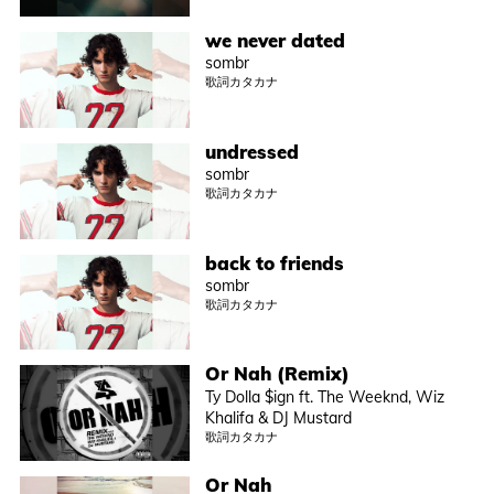
we never dated
sombr
歌詞カタカナ
undressed
sombr
歌詞カタカナ
back to friends
sombr
歌詞カタカナ
Or Nah (Remix)
Ty Dolla $ign ft. The Weeknd, Wiz
Khalifa & DJ Mustard
歌詞カタカナ
Or Nah