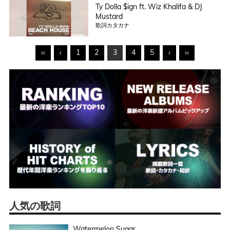
Ty Dolla $ign ft. Wiz Khalifa & DJ
Mustard
歌詞カタカナ
‹‹
‹
1
2
3
4
5
›
››
人気の歌詞
Watermelon Sugar