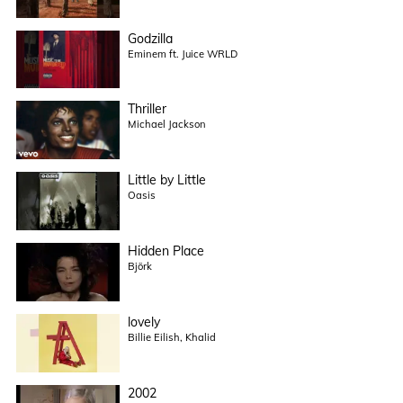
Godzilla
Eminem ft. Juice WRLD
Thriller
Michael Jackson
Little by Little
Oasis
Hidden Place
Björk
lovely
Billie Eilish, Khalid
2002