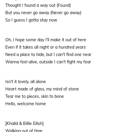
Thought I found a way out (Found)
But you never go away (Never go away)
So I guess I gotta stay now
Oh, I hope some day I'll make it out of here
Even if it takes all night or a hundred years
Need a place to hide, but I can't find one near
Wanna feel alive, outside I can't fight my fear
Isn't it lovely, all alone
Heart made of glass, my mind of stone
Tear me to pieces, skin to bone
Hello, welcome home
[Khalid & Billie Eilish]
Walking out of time