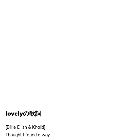
lovelyの歌詞
[Billie Eilish & Khalid]
Thought I found a way