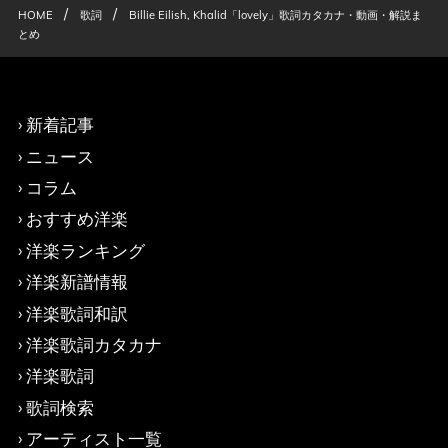
/
/
HOME
歌詞
Billie Eilish, Khalid「lovely」歌詞カタカナ・動画・解説ま
とめ
新着記事
ニュース
コラム
おすすめ洋楽
洋楽ランキング
洋楽新譜情報
洋楽歌詞和訳
洋楽歌詞カタカナ
洋楽歌詞
歌詞検索
アーティスト一覧