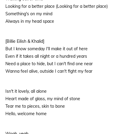
Looking for a better place (Looking for a better place)
Something's on my mind
Always in my head space
[Billie Eilish & Khalid]
But I know someday I'll make it out of here
Even if it takes all night or a hundred years
Need a place to hide, but I can't find one near
Wanna feel alive, outside I can't fight my fear
Isn't it lovely, all alone
Heart made of glass, my mind of stone
Tear me to pieces, skin to bone
Hello, welcome home
Woah, yeah