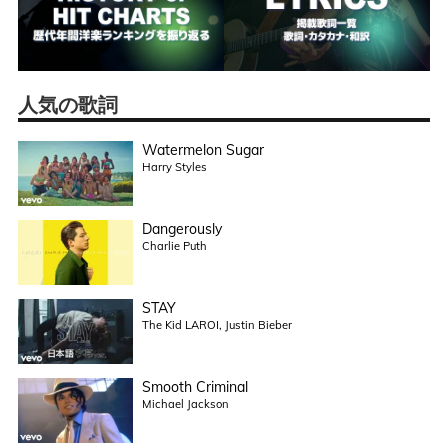
人気の歌詞
Watermelon Sugar
Harry Styles
Dangerously
Charlie Puth
STAY
The Kid LAROI, Justin Bieber
Smooth Criminal
Michael Jackson