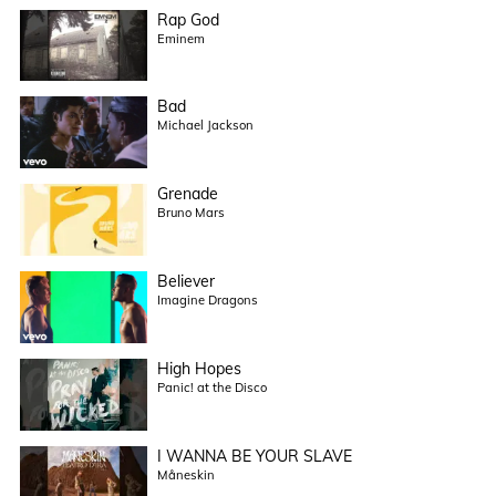
Rap God
Eminem
Bad
Michael Jackson
Grenade
Bruno Mars
Believer
Imagine Dragons
High Hopes
Panic! at the Disco
I WANNA BE YOUR SLAVE
Måneskin