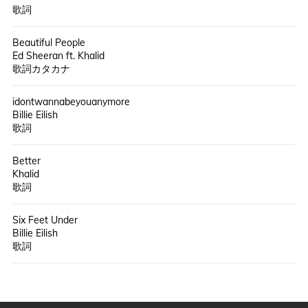
歌詞
Beautiful People
Ed Sheeran ft. Khalid
歌詞カタカナ
idontwannabeyouanymore
Billie Eilish
歌詞
Better
Khalid
歌詞
Six Feet Under
Billie Eilish
歌詞