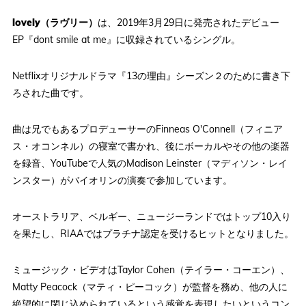
lovely（ラヴリー）
は、2019年3月29日に発売されたデビュー
EP『dont smile at me』に収録されているシングル。
Netflixオリジナルドラマ『13の理由』シーズン２のために書き下
ろされた曲です。
曲は兄でもあるプロデューサーのFinneas O'Connell（フィニア
ス・オコンネル）の寝室で書かれ、後にボーカルやその他の楽器
を録音、YouTubeで人気のMadison Leinster（マディソン・レイ
ンスター）がバイオリンの演奏で参加しています。
オーストラリア、ベルギー、ニュージーランドではトップ10入り
を果たし、RIAAではプラチナ認定を受けるヒットとなりました。
ミュージック・ビデオはTaylor Cohen（テイラー・コーエン）、
Matty Peacock（マティ・ピーコック）が監督を務め、他の人に
絶望的に閉じ込められているという感覚を表現したいというコン