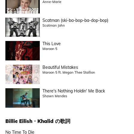
Anne-Marie
Scatman (ski-ba-bop-ba-dop-bop)
Scatman John
This Love
Maroon 5
Beautiful Mistakes
Maroon 5 ft. Megan Thee Stallion
There's Nothing Holdin' Me Back
Shawn Mendes
Billie Eilish
・
Khalid
の歌詞
No Time To Die