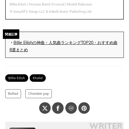
Billie Eilish / Finneas Baird O'connel / Khalid Robinson
© Sony/ATV Songs LLC & Kobalt Music Publishing Ltd.
関連記事
・
Billie Eilishの神曲・人気曲ランキングTOP20・おすすめ曲
8選まとめ
Billie Eilish
Khalid
Ballad
Chamber pop
WRITER