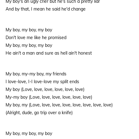
My boy's an ugly crier but he's such a pretty liar
And by that, I mean he said he'd change
My boy, my boy, my boy
Don't love me like he promised
My boy, my boy, my boy
He ain't a man and sure as hell ain't honest
My boy, my-my boy, my friends
I love-love, I-I love-love my split ends
My boy (Love, love, love, love, love, love)
My-my boy (Love, love, love, love, love, love)
My boy, my (Love, love, love, love, love, love, love, love)
(Alright, dude, go trip over a knife)
My boy, my boy, my boy