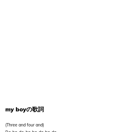
my boyの歌詞
(Three and four and)