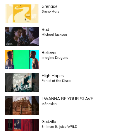
Grenade
Bruno Mars
Bad
Michael Jackson
Believer
Imagine Dragons
High Hopes
Panic! at the Disco
I WANNA BE YOUR SLAVE
Måneskin
Godzilla
Eminem ft. Juice WRLD