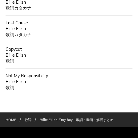
Billie Eilish
歌詞カタカナ
Lost Cause
Billie Eilish
歌詞カタカナ
Copycat
Billie Eilish
歌詞
Not My Responsibility
Billie Eilish
歌詞
/
/
HOME
歌詞
Billie Eilish「my boy」歌詞・動画・解説まとめ