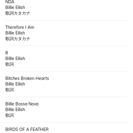
NDA
Billie Eilish
歌詞カタカナ
Therefore I Am
Billie Eilish
歌詞カタカナ
8
Billie Eilish
歌詞
Bitches Broken Hearts
Billie Eilish
歌詞
Billie Bossa Nova
Billie Eilish
歌詞
BIRDS OF A FEATHER