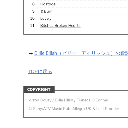
Hostage
＆Burn
Lovely
Bitches Broken Hearts
→
Billie Eilish（ビリー・アイリッシュ）
TOPに戻る
COPYRIGHT
Arron Davey / Billie Eilish / Finneas O'Connell
© Sony/ATV Music Pub. Allegro UK & Last Frontier