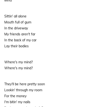
Mind
Sittin' all alone
Mouth full of gum
In the driveway
My friends aren't far
In the back of my car
Lay their bodies
Where's my mind?
Where's my mind?
They'll be here pretty soon
Lookin' through my room
For the money
I'm bitin' my nails