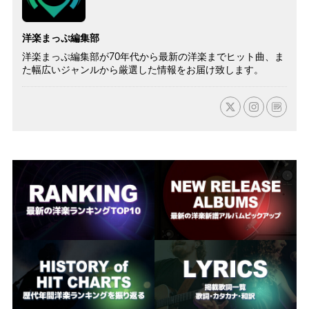
洋楽まっぷ編集部
洋楽まっぷ編集部が70年代から最新の洋楽までヒット曲、ま
た幅広いジャンルから厳選した情報をお届け致します。