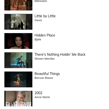
Måneskin
Little by Little
Oasis
Hidden Place
Björk
There's Nothing Holdin' Me Back
Shawn Mendes
Beautiful Things
Benson Boone
2002
Anne-Marie