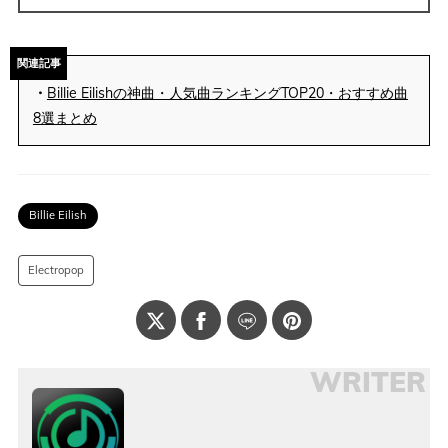
関連記事
・
Billie Eilishの神曲・人気曲ランキングTOP20・おすすめ曲
8選まとめ
Billie Eilish
Electropop
WRITER