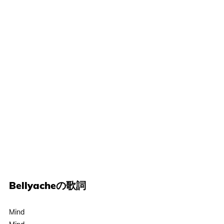
Bellyacheの歌詞
Mind