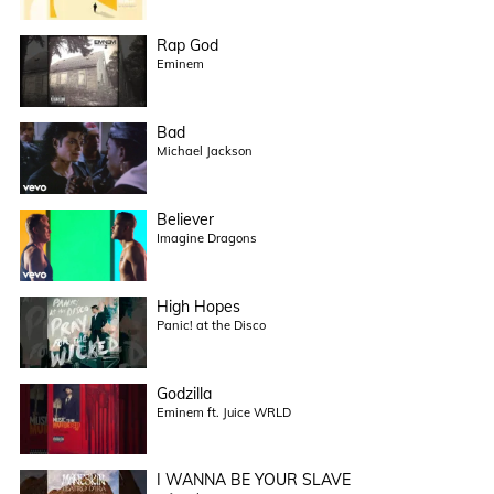
Rap God
Eminem
Bad
Michael Jackson
Believer
Imagine Dragons
High Hopes
Panic! at the Disco
Godzilla
Eminem ft. Juice WRLD
I WANNA BE YOUR SLAVE