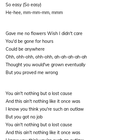
So easy (So easy)
He-hee, mm-mm-mm, mmm
Gave me no flowers Wish I didn't care
You'd be gone for hours
Could be anywhere
Ohh, ohh-ohh, ohh-ohh, ah-ah-ah-ah-ah
Thought you would've grown eventually
But you proved me wrong
You ain't nothing but a lost cause
And this ain't nothing like it once was
I know you think you're such an outlaw
But you got no job
You ain't nothing but a lost cause
And this ain't nothing like it once was