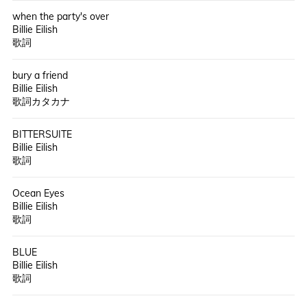
when the party's over
Billie Eilish
歌詞
bury a friend
Billie Eilish
歌詞カタカナ
BITTERSUITE
Billie Eilish
歌詞
Ocean Eyes
Billie Eilish
歌詞
BLUE
Billie Eilish
歌詞