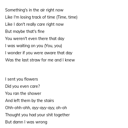
Something's in the air right now
Like I'm losing track of time (Time, time)
Like I don't really care right now
But maybe that's fine
You weren't even there that day
I was waiting on you (You, you)
I wonder if you were aware that day
Was the last straw for me and I knew
I sent you flowers
Did you even care?
You ran the shower
And left them by the stairs
Ohh-ohh-ohh, ayy-ayy-ayy, oh-oh
Thought you had your shit together
But damn I was wrong