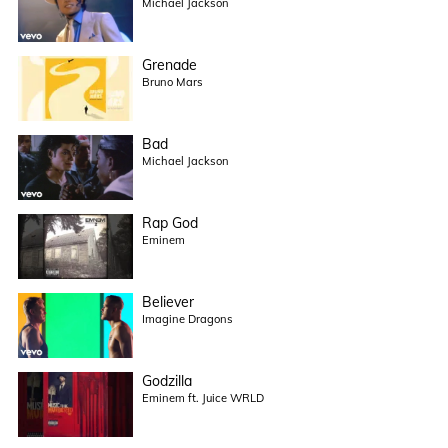
Michael Jackson
Grenade
Bruno Mars
Bad
Michael Jackson
Rap God
Eminem
Believer
Imagine Dragons
Godzilla
Eminem ft. Juice WRLD