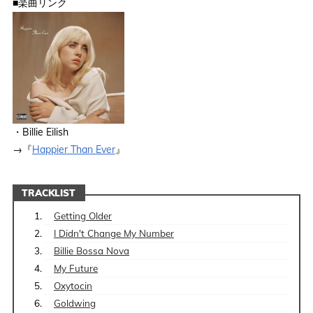
■楽曲リンク
・Billie Eilish
→『
Happier Than Ever
』
TRACKLIST
Getting Older
I Didn't Change My Number
Billie Bossa Nova
My Future
Oxytocin
Goldwing