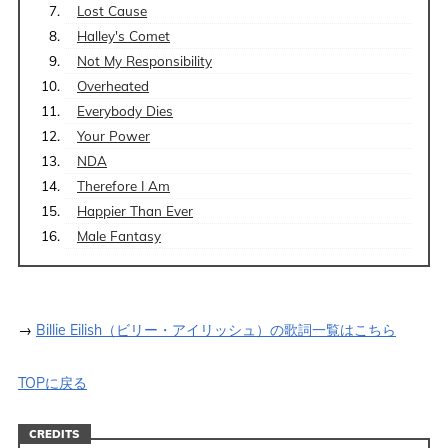
Lost Cause
Halley's Comet
Not My Responsibility
Overheated
Everybody Dies
Your Power
NDA
Therefore I Am
Happier Than Ever
Male Fantasy
→
Billie Eilish（ビリー・アイリッシュ）の歌詞一覧はこちら
TOPに戻る
CREDITS