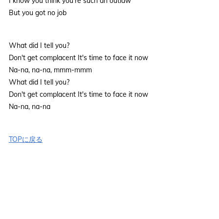
I know you think you're such an outlaw
But you got no job
What did I tell you?
Don't get complacent It's time to face it now
Na-na, na-na, mmm-mmm
What did I tell you?
Don't get complacent It's time to face it now
Na-na, na-na
TOPに戻る