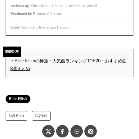
Written by
Billie Eilish O'Connell / Finneas O'Connell
Produced by
Finneas O'Connell
Label
Darkroom / Interscope Records
関連記事
・
Billie Eilishの神曲・人気曲ランキングTOP20・おすすめ曲
8選まとめ
Billie Eilish
Soft Rock
和訳MV