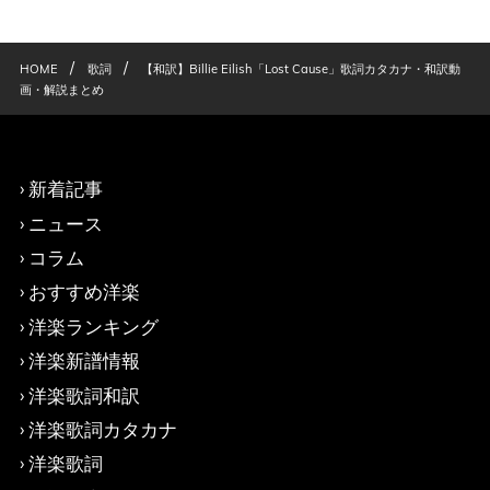
/
/
HOME
歌詞
【和訳】Billie Eilish「Lost Cause」歌詞カタカナ・和訳動
画・解説まとめ
新着記事
ニュース
コラム
おすすめ洋楽
洋楽ランキング
洋楽新譜情報
洋楽歌詞和訳
洋楽歌詞カタカナ
洋楽歌詞