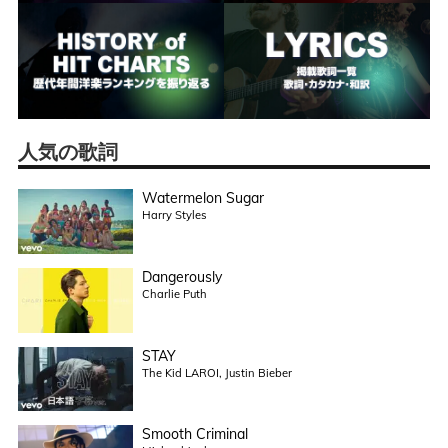
人気の歌詞
Watermelon Sugar
Harry Styles
Dangerously
Charlie Puth
STAY
The Kid LAROI, Justin Bieber
Smooth Criminal