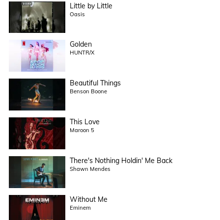
Little by Little
Oasis
Golden
HUNTR/X
Beautiful Things
Benson Boone
This Love
Maroon 5
There's Nothing Holdin' Me Back
Shawn Mendes
Without Me
Eminem