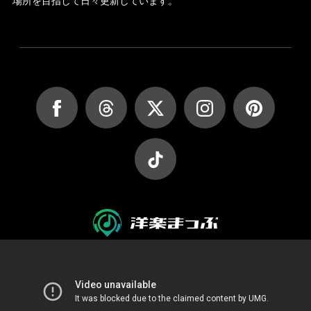
場所を目指して日々更新しています。
JASRAC許諾第9027045002Y45037号
JASRAC許諾第9027045001Y38026号