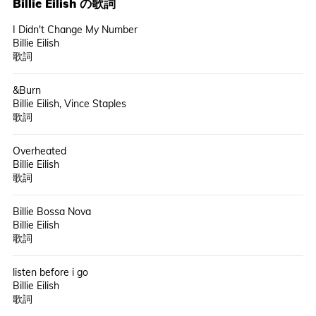
Billie Eilish
の歌詞
I Didn't Change My Number
Billie Eilish
歌詞
&Burn
Billie Eilish, Vince Staples
歌詞
Overheated
Billie Eilish
歌詞
Billie Bossa Nova
Billie Eilish
歌詞
listen before i go
Billie Eilish
歌詞