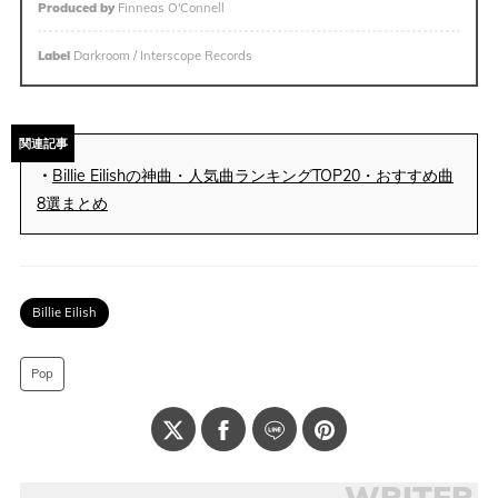
Produced by
Finneas O'Connell
Label
Darkroom / Interscope Records
関連記事
・
Billie Eilishの神曲・人気曲ランキングTOP20・おすすめ曲
8選まとめ
Billie Eilish
Pop
WRITER