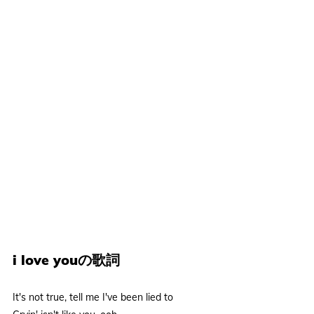
i love youの歌詞
It's not true, tell me I've been lied to