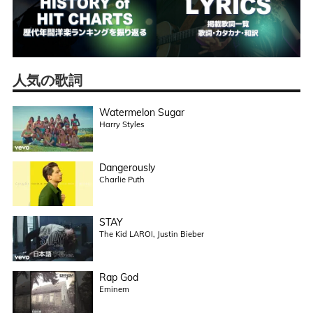
人気の歌詞
Watermelon Sugar
Harry Styles
Dangerously
Charlie Puth
STAY
The Kid LAROI, Justin Bieber
Rap God
Eminem