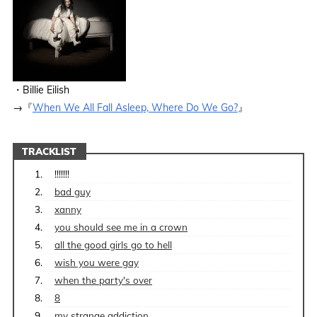
・Billie Eilish
→『
When We All Fall Asleep, Where Do We Go?
』
TRACKLIST
!!!!!!!
bad guy
xanny
you should see me in a crown
all the good girls go to hell
​​wish you were gay
​​when the party's over
8
my strange addiction