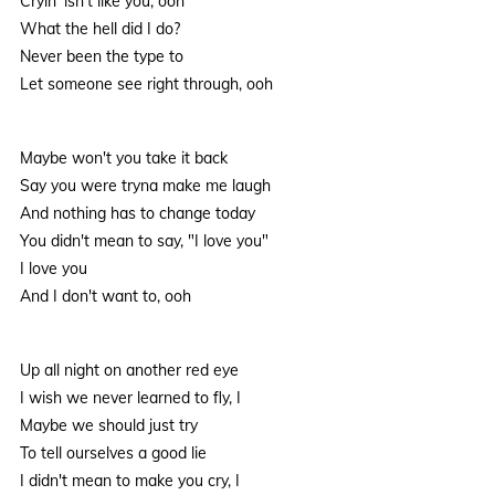
Cryin' isn't like you, ooh
What the hell did I do?
Never been the type to
Let someone see right through, ooh
Maybe won't you take it back
Say you were tryna make me laugh
And nothing has to change today
You didn't mean to say, "I love you"
I love you
And I don't want to, ooh
Up all night on another red eye
I wish we never learned to fly, I
Maybe we should just try
To tell ourselves a good lie
I didn't mean to make you cry, I