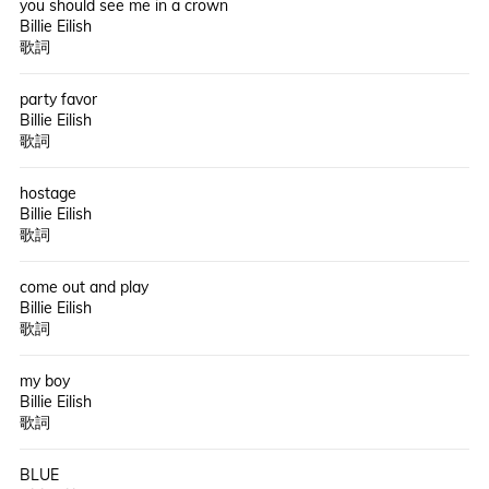
you should see me in a crown
Billie Eilish
歌詞
party favor
Billie Eilish
歌詞
hostage
Billie Eilish
歌詞
come out and play
Billie Eilish
歌詞
my boy
Billie Eilish
歌詞
BLUE