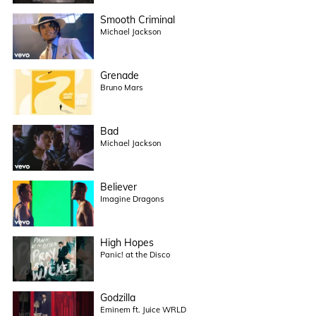
Smooth Criminal
Michael Jackson
Grenade
Bruno Mars
Bad
Michael Jackson
Believer
Imagine Dragons
High Hopes
Panic! at the Disco
Godzilla
Eminem ft. Juice WRLD