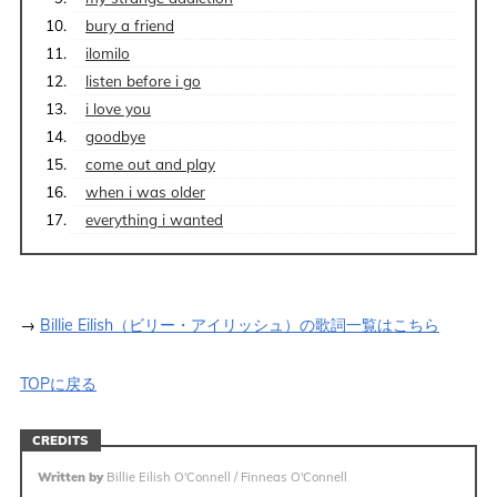
bury a friend
ilomilo
listen before i go
i love you
goodbye
come out and play
when i was older
everything i wanted
→
Billie Eilish（ビリー・アイリッシュ）の歌詞一覧はこちら
TOPに戻る
CREDITS
Written by
Billie Eilish O'Connell / Finneas O'Connell