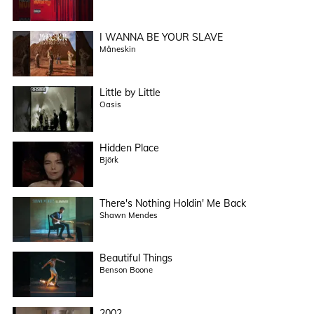
I WANNA BE YOUR SLAVE
Måneskin
Little by Little
Oasis
Hidden Place
Björk
There's Nothing Holdin' Me Back
Shawn Mendes
Beautiful Things
Benson Boone
2002