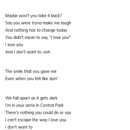
Maybe won't you take it back?
Say you were tryna make me laugh
And nothing has to change today
You didn't mean to say, "I love you"
I love you
And I don't want to, ooh
The smile that you gave me
Even when you felt like dyin'
We fall apart as it gets dark
I'm in your arms in Central Park
There's nothing you could do or say
I can't escape the way I love you
I don't want to