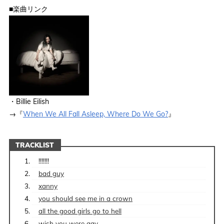
■楽曲リンク
・Billie Eilish
→『
When We All Fall Asleep, Where Do We Go?
』
TRACKLIST
!!!!!!!
bad guy
xanny
you should see me in a crown
all the good girls go to hell
​​wish you were gay