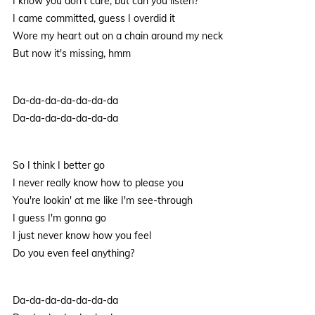
I know you don't care, but can you listen?
I came committed, guess I overdid it
Wore my heart out on a chain around my neck
But now it's missing, hmm
Da-da-da-da-da-da-da
Da-da-da-da-da-da-da
So I think I better go
I never really know how to please you
You're lookin' at me like I'm see-through
I guess I'm gonna go
I just never know how you feel
Do you even feel anything?
Da-da-da-da-da-da-da