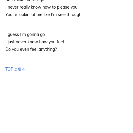
I never really know how to please you
You're lookin' at me like I'm see-through
I guess I'm gonna go
I just never know how you feel
Do you even feel anything?
TOPに戻る