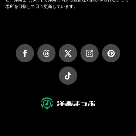
場所を目指して日々更新しています。
JASRAC許諾第9027045002Y45037号
JASRAC許諾第9027045001Y38026号