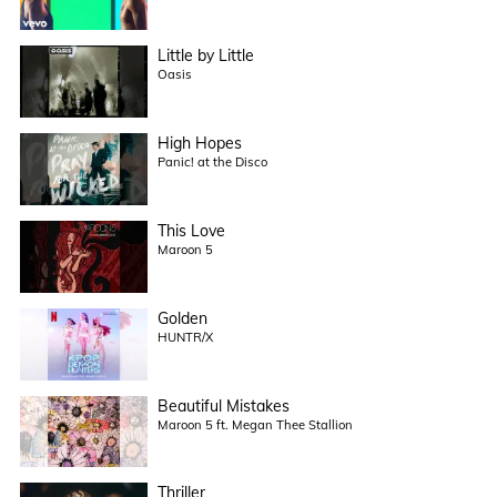
Little by Little
Oasis
High Hopes
Panic! at the Disco
This Love
Maroon 5
Golden
HUNTR/X
Beautiful Mistakes
Maroon 5 ft. Megan Thee Stallion
Thriller