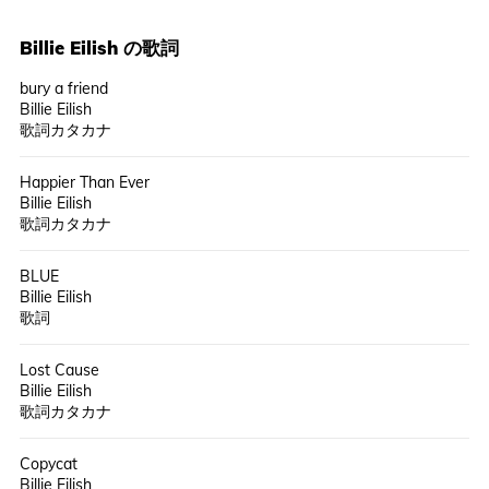
Billie Eilish
の歌詞
bury a friend
Billie Eilish
歌詞カタカナ
Happier Than Ever
Billie Eilish
歌詞カタカナ
BLUE
Billie Eilish
歌詞
Lost Cause
Billie Eilish
歌詞カタカナ
Copycat
Billie Eilish