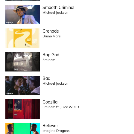
Smooth Criminal
Michael Jackson
Grenade
Bruno Mars
Rap God
Eminem
Bad
Michael Jackson
Godzilla
Eminem ft. Juice WRLD
Believer
Imagine Dragons