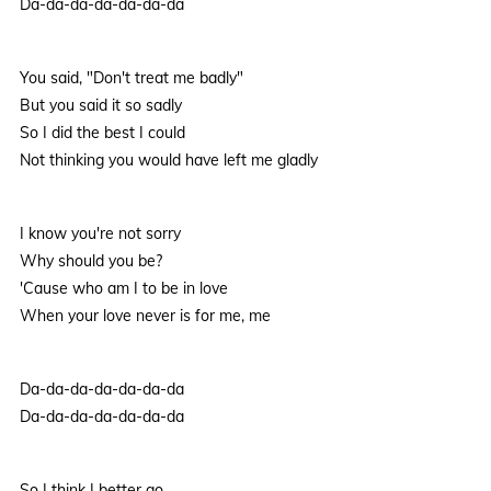
Da-da-da-da-da-da-da
You said, "Don't treat me badly"
But you said it so sadly
So I did the best I could
Not thinking you would have left me gladly
I know you're not sorry
Why should you be?
'Cause who am I to be in love
When your love never is for me, me
Da-da-da-da-da-da-da
Da-da-da-da-da-da-da
So I think I better go