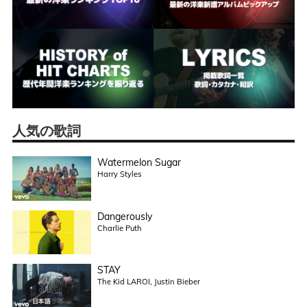
人気の歌詞
Watermelon Sugar
Harry Styles
Dangerously
Charlie Puth
STAY
The Kid LAROI, Justin Bieber