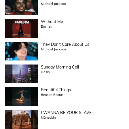
Michael Jackson
Without Me
Eminem
They Don't Care About Us
Michael Jackson
Sunday Morning Call
Oasis
Beautiful Things
Benson Boone
I WANNA BE YOUR SLAVE
Måneskin