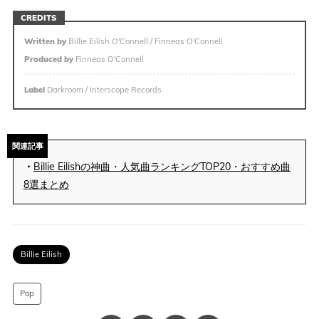
CREDITS
Written by
Billie Eilish O'Connell / Finneas O'Connell
Produced by
Finneas O'Connell
Label
Darkroom / Interscope Records
関連記事
・
Billie Eilishの神曲・人気曲ランキングTOP20・おすすめ曲
8選まとめ
Billie Eilish
Pop