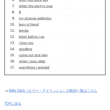
​​when the party's over
8
my strange addiction
bury a friend
ilomilo
listen before i go
i love you
goodbye
come out and play
when i was older
everything i wanted
→
Billie Eilish（ビリー・アイリッシュ）の歌詞一覧はこちら
TOPに戻る