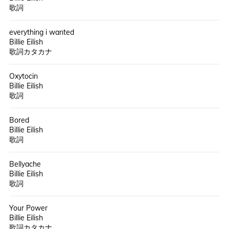
歌詞
everything i wanted
Billie Eilish
歌詞カタカナ
Oxytocin
Billie Eilish
歌詞
Bored
Billie Eilish
歌詞
Bellyache
Billie Eilish
歌詞
Your Power
Billie Eilish
歌詞カタカナ