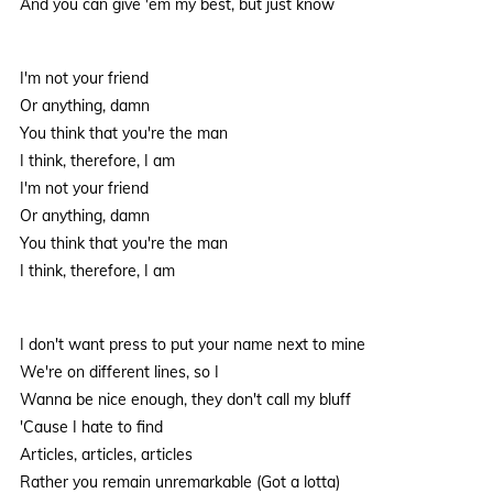
And you can give 'em my best, but just know
I'm not your friend
Or anything, damn
You think that you're the man
I think, therefore, I am
I'm not your friend
Or anything, damn
You think that you're the man
I think, therefore, I am
I don't want press to put your name next to mine
We're on different lines, so I
Wanna be nice enough, they don't call my bluff
'Cause I hate to find
Articles, articles, articles
Rather you remain unremarkable (Got a lotta)