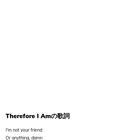
Therefore I Amの歌詞
I'm not your friend
Or anything, damn