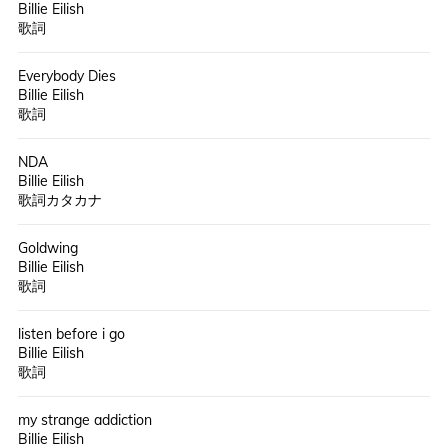
Billie Eilish
歌詞
Everybody Dies
Billie Eilish
歌詞
NDA
Billie Eilish
歌詞カタカナ
Goldwing
Billie Eilish
歌詞
listen before i go
Billie Eilish
歌詞
my strange addiction
Billie Eilish