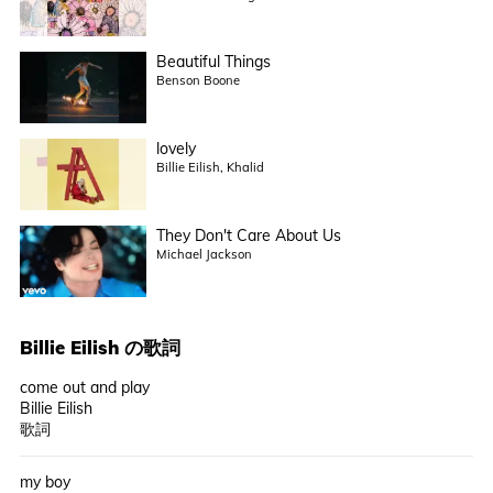
Beautiful Things
Benson Boone
lovely
Billie Eilish, Khalid
They Don't Care About Us
Michael Jackson
Billie Eilish
の歌詞
come out and play
Billie Eilish
歌詞
my boy