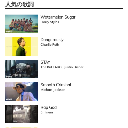
人気の歌詞
Watermelon Sugar
Harry Styles
Dangerously
Charlie Puth
STAY
The Kid LAROI, Justin Bieber
Smooth Criminal
Michael Jackson
Rap God
Eminem