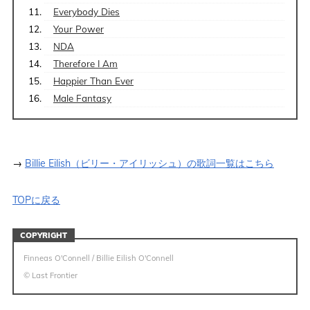
Everybody Dies
Your Power
NDA
Therefore I Am
Happier Than Ever
Male Fantasy
→
Billie Eilish（ビリー・アイリッシュ）の歌詞一覧はこちら
TOPに戻る
COPYRIGHT
Finneas O'Connell / Billie Eilish O'Connell
© Last Frontier