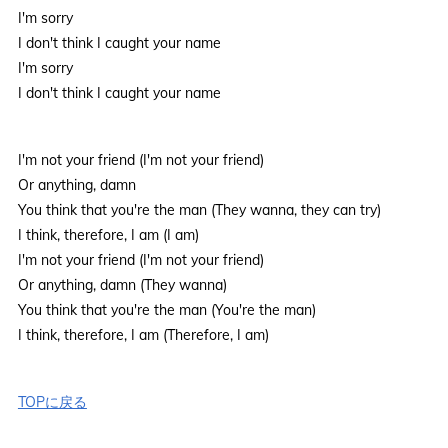
I'm sorry
I don't think I caught your name
I'm sorry
I don't think I caught your name
I'm not your friend (I'm not your friend)
Or anything, damn
You think that you're the man (They wanna, they can try)
I think, therefore, I am (I am)
I'm not your friend (I'm not your friend)
Or anything, damn (They wanna)
You think that you're the man (You're the man)
I think, therefore, I am (Therefore, I am)
TOPに戻る