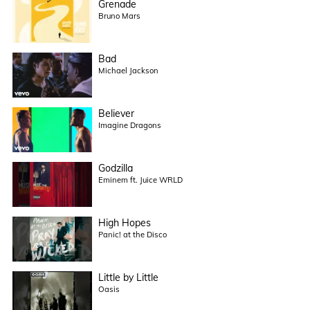
Grenade
Bruno Mars
Bad
Michael Jackson
Believer
Imagine Dragons
Godzilla
Eminem ft. Juice WRLD
High Hopes
Panic! at the Disco
Little by Little
Oasis