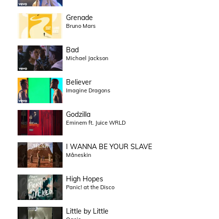
Grenade
Bruno Mars
Bad
Michael Jackson
Believer
Imagine Dragons
Godzilla
Eminem ft. Juice WRLD
I WANNA BE YOUR SLAVE
Måneskin
High Hopes
Panic! at the Disco
Little by Little