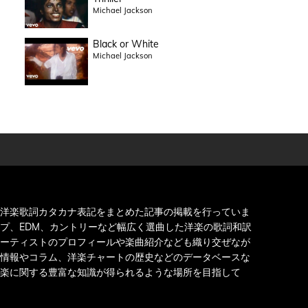
Michael Jackson
Black or White
Michael Jackson
洋楽歌詞カタカナ表記をまとめた記事の掲載を行っていま
プ、EDM、カントリーなど幅広く選曲した洋楽の歌詞和訳
ーティストのプロフィールや楽曲紹介なども織り交ぜなが
情報やコラム、洋楽チャートの歴史などのデータベースな
楽に関する豊富な知識が得られるような場所を目指して