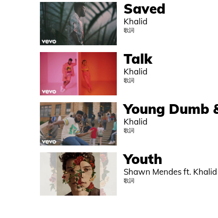
Saved
Khalid
歌詞
Talk
Khalid
歌詞
Young Dumb 
Khalid
歌詞
Youth
Shawn Mendes ft. Khalid
歌詞