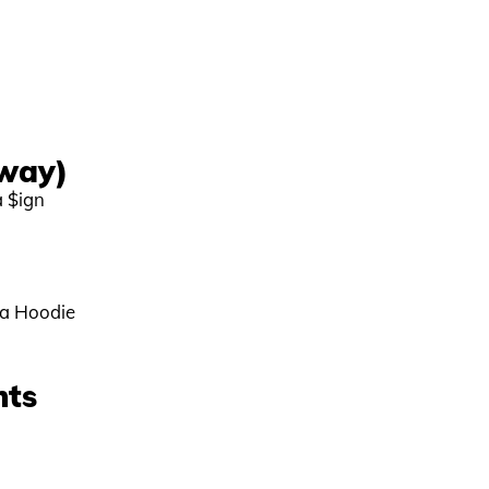
way)
a $ign
Da Hoodie
hts