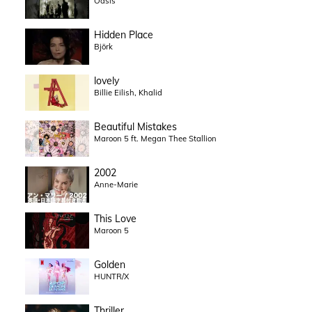
Oasis
Hidden Place
Björk
lovely
Billie Eilish, Khalid
Beautiful Mistakes
Maroon 5 ft. Megan Thee Stallion
2002
Anne-Marie
This Love
Maroon 5
Golden
HUNTR/X
Thriller