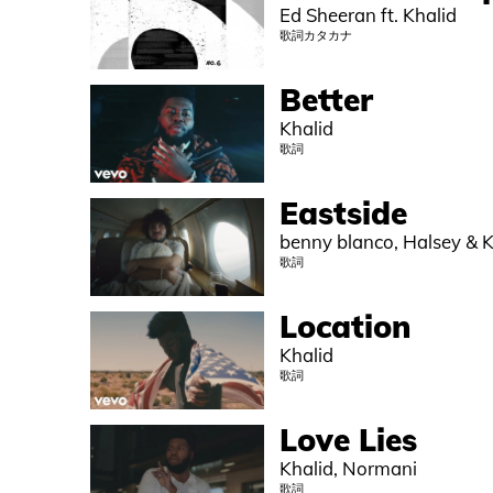
Ed Sheeran ft. Khalid
歌詞カタカナ
Better
Khalid
歌詞
Eastside
benny blanco, Halsey & K
歌詞
Location
Khalid
歌詞
Love Lies
Khalid, Normani
歌詞