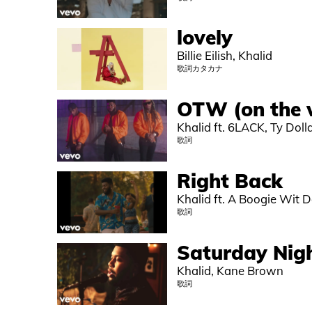
lovely
Billie Eilish, Khalid
歌詞カタカナ
OTW (on the 
Khalid ft. 6LACK, Ty Doll
歌詞
Right Back
Khalid ft. A Boogie Wit 
歌詞
Saturday Nig
Khalid, Kane Brown
歌詞