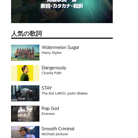
人気の歌詞
Watermelon Sugar
Harry Styles
Dangerously
Charlie Puth
STAY
The Kid LAROI, Justin Bieber
Rap God
Eminem
Smooth Criminal
Michael Jackson