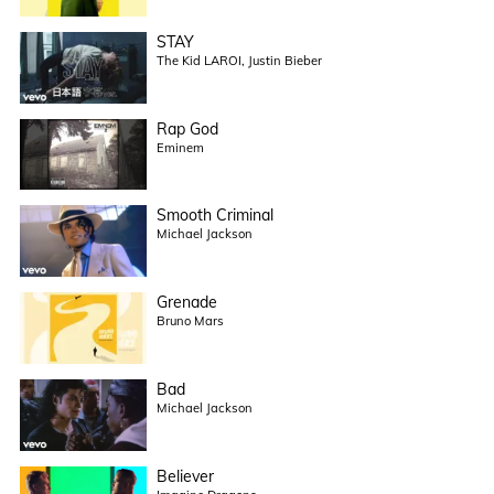
STAY
The Kid LAROI, Justin Bieber
Rap God
Eminem
Smooth Criminal
Michael Jackson
Grenade
Bruno Mars
Bad
Michael Jackson
Believer