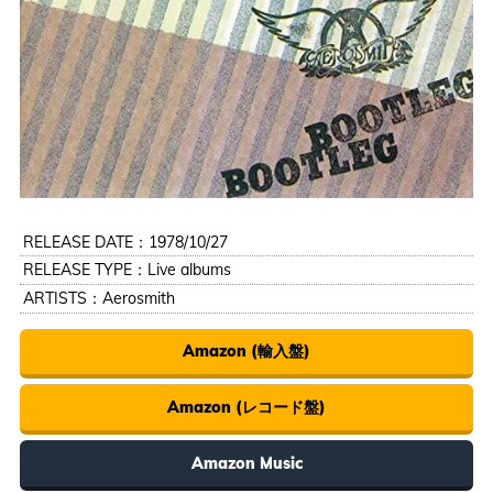
RELEASE DATE：1978/10/27
RELEASE TYPE：Live albums
ARTISTS：
Aerosmith
Amazon (輸入盤)
Amazon (レコード盤)
Amazon Music