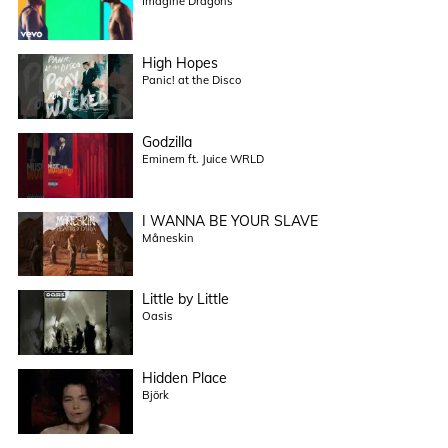
Imagine Dragons
High Hopes
Panic! at the Disco
Godzilla
Eminem ft. Juice WRLD
I WANNA BE YOUR SLAVE
Måneskin
Little by Little
Oasis
Hidden Place
Björk