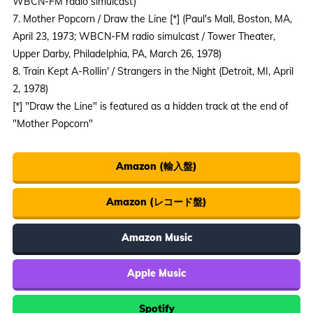
WBCN-FM radio simulcast)
7. Mother Popcorn / Draw the Line [*] (Paul's Mall, Boston, MA,
April 23, 1973; WBCN-FM radio simulcast / Tower Theater,
Upper Darby, Philadelphia, PA, March 26, 1978)
8. Train Kept A-Rollin' / Strangers in the Night (Detroit, MI, April
2, 1978)
[*] "Draw the Line" is featured as a hidden track at the end of
"Mother Popcorn"
Amazon (輸入盤)
Amazon (レコード盤)
Amazon Music
Apple Music
Spotify