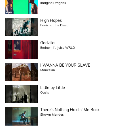
Imagine Dragons
High Hopes
Panic! at the Disco
Godzilla
Eminem ft. Juice WRLD
I WANNA BE YOUR SLAVE
Måneskin
Little by Little
Oasis
There's Nothing Holdin' Me Back
Shawn Mendes