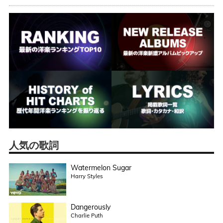
人気の歌詞
Watermelon Sugar
Harry Styles
Dangerously
Charlie Puth