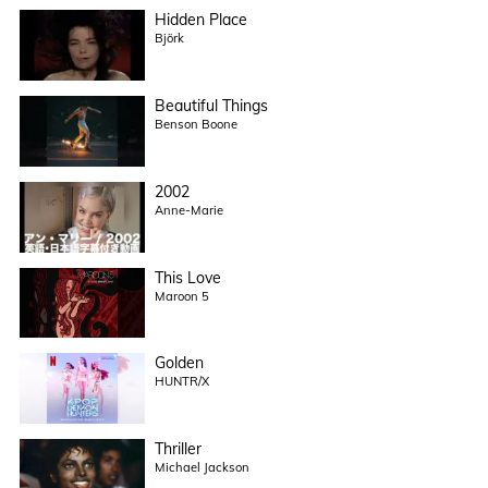
Hidden Place
Björk
Beautiful Things
Benson Boone
2002
Anne-Marie
This Love
Maroon 5
Golden
HUNTR/X
Thriller
Michael Jackson