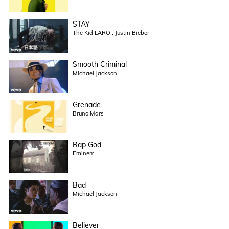
STAY
The Kid LAROI, Justin Bieber
Smooth Criminal
Michael Jackson
Grenade
Bruno Mars
Rap God
Eminem
Bad
Michael Jackson
Believer