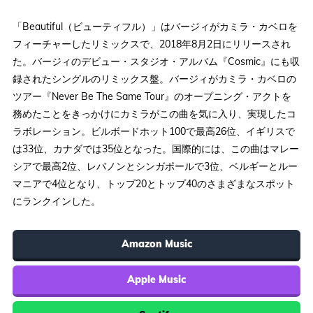
「Beautiful（ビューティフル）」はバージィがカミラ・カベロを
フィーチャーしたリミックスで、2018年8月2日にリリースされ
た。バージィのデビュー・スタジオ・アルバム『Cosmic』にも収
録されたシングルのリミックス盤。バージィがカミラ・カベロの
ツアー『Never Be The Same Tour』のオープニング・アクトを
務めたことをきっかけにカミラがこの曲を気に入り、実現したコ
ラボレーション。ビルボードホット100で最高26位、イギリスで
は33位、カナダでは35位となった。国際的には、この曲はマレー
シアで最高2位、レバノンとシンガポールで3位、ベルギーとルー
マニアで4位となり、トップ20とトップ40のさまざまなスポット
にランクインした。
Amazon Music
Apple Music