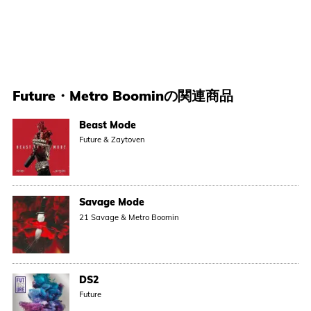
Future
・
Metro Boomin
の関連商品
Beast Mode
Future & Zaytoven
Savage Mode
21 Savage & Metro Boomin
DS2
Future