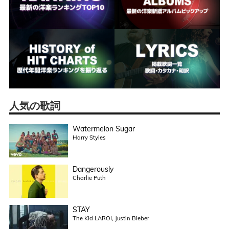
人気の歌詞
Watermelon Sugar
Harry Styles
Dangerously
Charlie Puth
STAY
The Kid LAROI, Justin Bieber