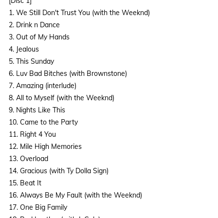
[Disc 1]
1. We Still Don't Trust You (with the Weeknd)
2. Drink n Dance
3. Out of My Hands
4. Jealous
5. This Sunday
6. Luv Bad Bitches (with Brownstone)
7. Amazing (interlude)
8. All to Myself (with the Weeknd)
9. Nights Like This
10. Came to the Party
11. Right 4 You
12. Mile High Memories
13. Overload
14. Gracious (with Ty Dolla Sign)
15. Beat It
16. Always Be My Fault (with the Weeknd)
17. One Big Family