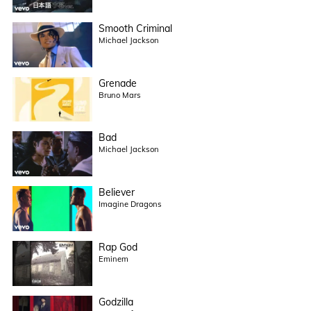
Smooth Criminal
Michael Jackson
Grenade
Bruno Mars
Bad
Michael Jackson
Believer
Imagine Dragons
Rap God
Eminem
Godzilla