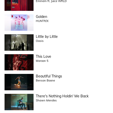
Eminem ft. Juice WRLD
Golden
HUNTR/X
Little by Little
Oasis
This Love
Maroon 5
Beautiful Things
Benson Boone
There's Nothing Holdin' Me Back
Shawn Mendes