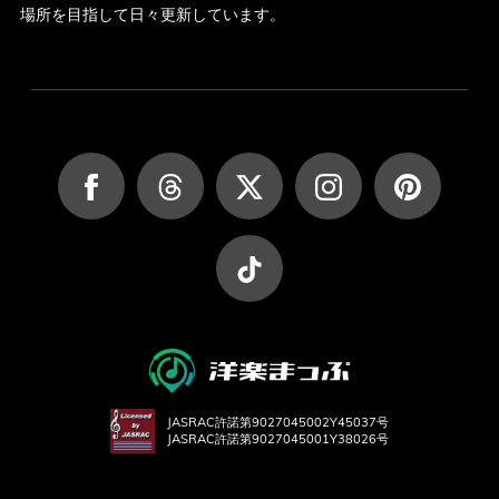
場所を目指して日々更新しています。
JASRAC許諾第9027045002Y45037号
JASRAC許諾第9027045001Y38026号