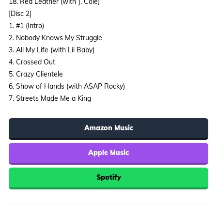
18. Red Leather (with J. Cole)
[Disc 2]
1. #1 (Intro)
2. Nobody Knows My Struggle
3. All My Life (with Lil Baby)
4. Crossed Out
5. Crazy Clientele
6. Show of Hands (with ASAP Rocky)
7. Streets Made Me a King
Amazon Music
Apple Music
Spotify