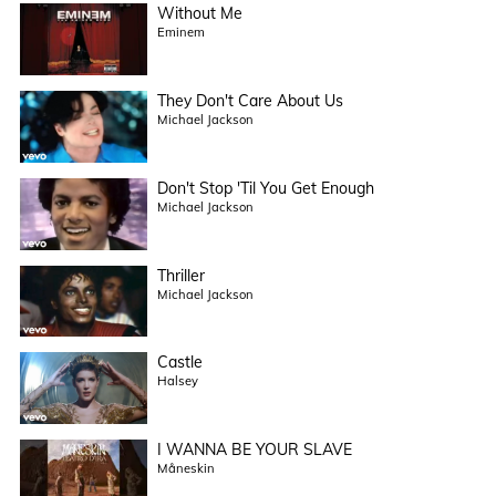
Without Me
Eminem
They Don't Care About Us
Michael Jackson
Don't Stop 'Til You Get Enough
Michael Jackson
Thriller
Michael Jackson
Castle
Halsey
I WANNA BE YOUR SLAVE
Måneskin