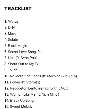
TRACKLIST
1. Wings
2. DNA
3. Move
4. Salute
5. Black Magic
6. Secret Love Song, Pt. II
7. Hair (ft. Sean Paul)
8. Shout Out to My Ex
9. Touch
10. No More Sad Songs (ft. Machine Gun Kelly)
11. Power (ft. Stormzy)
12. Reggaetón Lento (remix) (with CNCO)
13. Woman Like Me (ft. Nicki Minaj)
14. Break Up Song
15. Sweet Melody