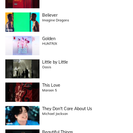
Believer
Imagine Dragons
Golden
HUNTR/X
Little by Little
Oasis
This Love
Maroon 5
They Don't Care About Us
Michael Jackson
Beautiful Things