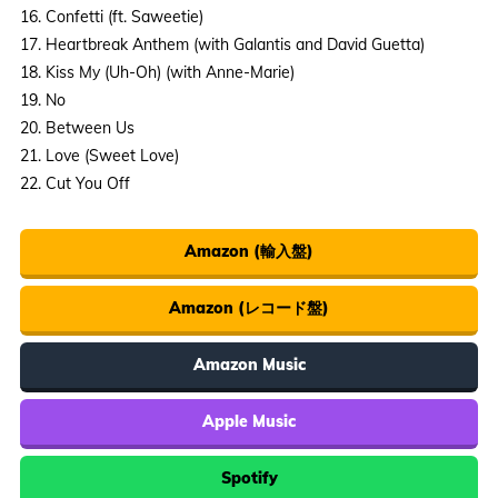
16. Confetti (ft. Saweetie)
17. Heartbreak Anthem (with Galantis and David Guetta)
18. Kiss My (Uh-Oh) (with Anne-Marie)
19. No
20. Between Us
21. Love (Sweet Love)
22. Cut You Off
Amazon (輸入盤)
Amazon (レコード盤)
Amazon Music
Apple Music
Spotify