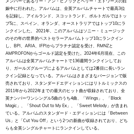
メンバーであるリー・アン・ピノックとペリー・エドワーズの妊
娠中に行われた。アルバムは、全英アルバムチャートで最高3位
を記録し、アイルランド、スコットランド、ポルトガルではトッ
プ5に、スペイン、オランダ、オーストラリアではトップ10にラ
ンクインした。 2021年、このアルバムはソニー・ミュージック
のその年の世界​​的ベストセラーアルバムトップ10にランクイン
し、BPI、ARIA、IFPIからプラチナ認定を受け、RMNZと
AMPROFONからゴールド認定を受けた。2024年6月現在、この
アルバムは全英アルバムチャートで136週間ランクインしてお
り、ガールズグループによるアルバムとしては2番目に長いラン
クイン記録となっている。アルバムはさまざまなバージョンで販
売されており、スタンダードエディションにはリトルミックスの
2011年から2022年までの最大のヒット曲が収録されており、全
英ナンバーワンシングル5曲のうち4曲、「Wings」、「Black
Magic」、「Shout Out to My Ex」、「Sweet Melody」が含まれ
ている。アルバムのスタンダード・エディションには「Between
Us」と「Cut You Off」という2つの新曲が収録されており、どち
らも全英シングルチャートにランクインしている。