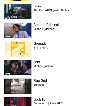
STAY
The Kid LAROI, Justin Bieber
Smooth Criminal
Michael Jackson
Grenade
Bruno Mars
Bad
Michael Jackson
Rap God
Eminem
Godzilla
Eminem ft. Juice WRLD