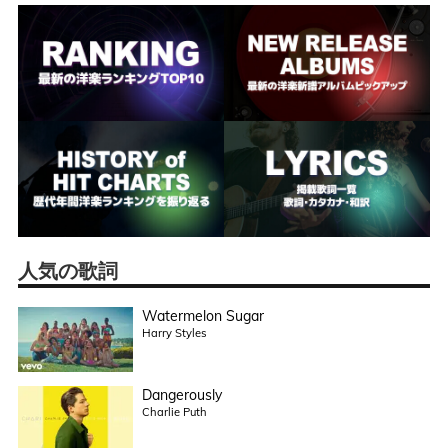
人気の歌詞
Watermelon Sugar
Harry Styles
Dangerously
Charlie Puth