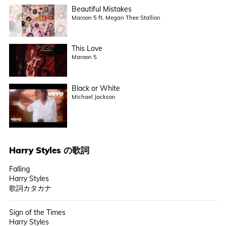
Beautiful Mistakes
Maroon 5 ft. Megan Thee Stallion
This Love
Maroon 5
Black or White
Michael Jackson
Harry Styles
の歌詞
Falling
Harry Styles
歌詞カタカナ
Sign of the Times
Harry Styles