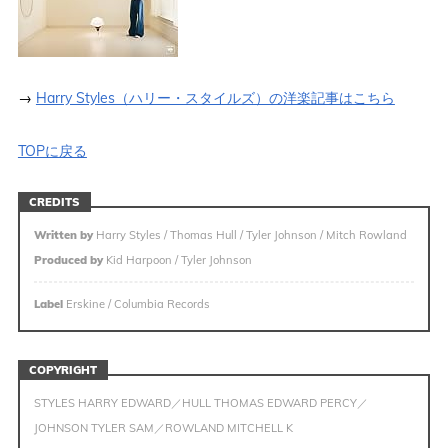
→
Harry Styles（ハリー・スタイルズ）の洋楽記事はこちら
TOPに戻る
CREDITS
Written by
Harry Styles / Thomas Hull / Tyler Johnson / Mitch Rowland
Produced by
Kid Harpoon / Tyler Johnson
Label
Erskine / Columbia Records
COPYRIGHT
STYLES HARRY EDWARD／HULL THOMAS EDWARD PERCY／
JOHNSON TYLER SAM／ROWLAND MITCHELL K