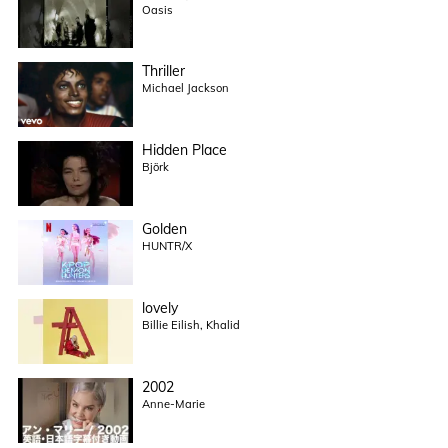
Oasis
Thriller
Michael Jackson
Hidden Place
Björk
Golden
HUNTR/X
lovely
Billie Eilish, Khalid
2002
Anne-Marie