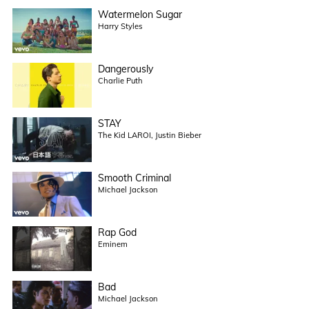
Watermelon Sugar
Harry Styles
Dangerously
Charlie Puth
STAY
The Kid LAROI, Justin Bieber
Smooth Criminal
Michael Jackson
Rap God
Eminem
Bad
Michael Jackson