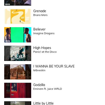
Grenade
Bruno Mars
Believer
Imagine Dragons
High Hopes
Panic! at the Disco
I WANNA BE YOUR SLAVE
Måneskin
Godzilla
Eminem ft. Juice WRLD
Little by Little