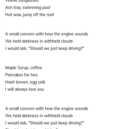
Yellow sunglasses
Ash tray, swimming pool
Hot wax, jump off the roof
A small concern with how the engine sounds
We held darkness in withheld clouds
I would ask, "Should we just keep driving?"
Maple Syrup, coffee
Pancakes for two
Hash brown, egg yolk
I will always love you
A small concern with how the engine sounds
We held darkness in withheld clouds
I would ask, "Should we just keep driving?"