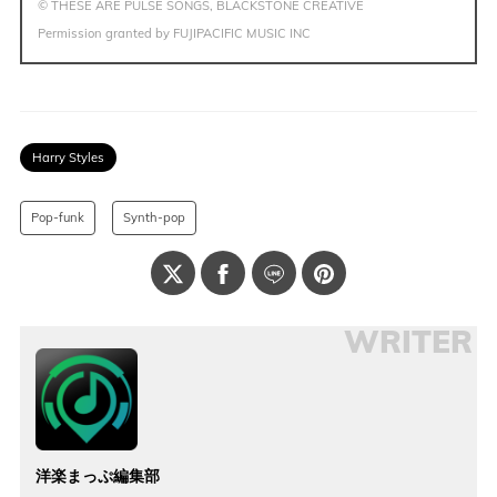
© THESE ARE PULSE SONGS, BLACKSTONE CREATIVE
Permission granted by FUJIPACIFIC MUSIC INC
Harry Styles
Pop-funk
Synth-pop
WRITER
洋楽まっぷ編集部