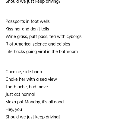
Should we just keep driving?
Passports in foot wells
Kiss her and don't tells
Wine glass, puff pass, tea with cyborgs
Riot America, science and edibles
Life hacks going viral in the bathroom
Cocaine, side boob
Choke her with a sea view
Tooth ache, bad move
Just act normal
Moka pot Monday, it's all good
Hey, you
Should we just keep driving?