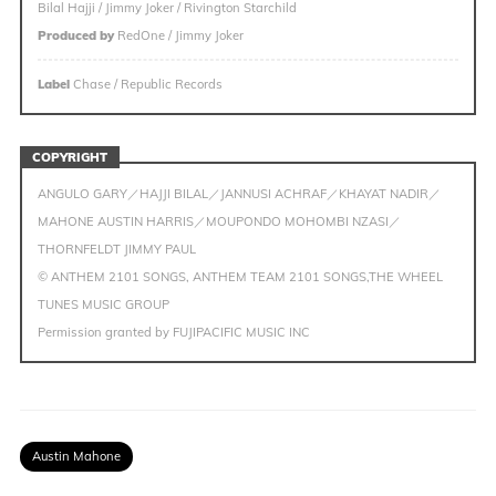
Bilal Hajji / Jimmy Joker / Rivington Starchild
Produced by
RedOne / Jimmy Joker
Label
Chase / Republic Records
COPYRIGHT
ANGULO GARY／HAJJI BILAL／JANNUSI ACHRAF／KHAYAT NADIR／
MAHONE AUSTIN HARRIS／MOUPONDO MOHOMBI NZASI／
THORNFELDT JIMMY PAUL
© ANTHEM 2101 SONGS, ANTHEM TEAM 2101 SONGS,THE WHEEL
TUNES MUSIC GROUP
Permission granted by FUJIPACIFIC MUSIC INC
Austin Mahone