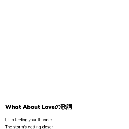
What About Loveの歌詞
I, I'm feeling your thunder
The storm's getting closer