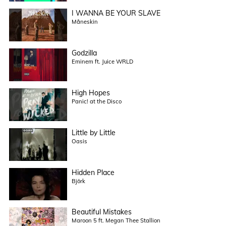
I WANNA BE YOUR SLAVE
Måneskin
Godzilla
Eminem ft. Juice WRLD
High Hopes
Panic! at the Disco
Little by Little
Oasis
Hidden Place
Björk
Beautiful Mistakes
Maroon 5 ft. Megan Thee Stallion