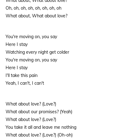
What about, What about love?
Oh, oh, oh, oh, oh, oh, oh, oh
What about, What about love?
You're moving on, you say
Here I stay
Watching every night get colder
You're moving on, you say
Here I stay
I'll take this pain
Yeah, I can't, I can't
What about love? (Love?)
What about our promises? (Yeah)
What about love? (Love?)
You take it all and leave me nothing
What about love? (Love?) (Oh-oh)