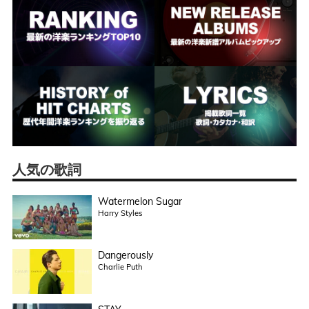
人気の歌詞
Watermelon Sugar
Harry Styles
Dangerously
Charlie Puth