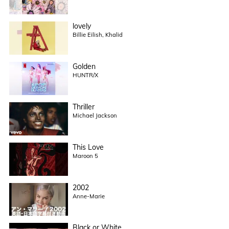
lovely
Billie Eilish, Khalid
Golden
HUNTR/X
Thriller
Michael Jackson
This Love
Maroon 5
2002
Anne-Marie
Black or White