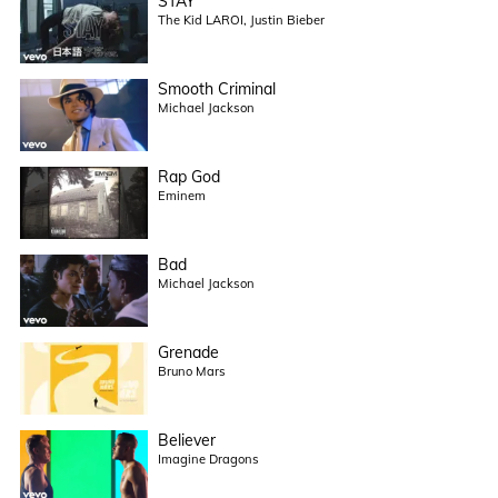
STAY
The Kid LAROI, Justin Bieber
Smooth Criminal
Michael Jackson
Rap God
Eminem
Bad
Michael Jackson
Grenade
Bruno Mars
Believer
Imagine Dragons