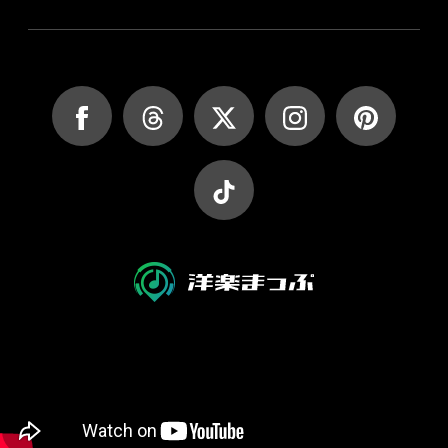
JASRAC許諾第9027045002Y45037号
JASRAC許諾第9027045001Y38026号
Copyright (C) yougakumap.com All Rights Reserved.