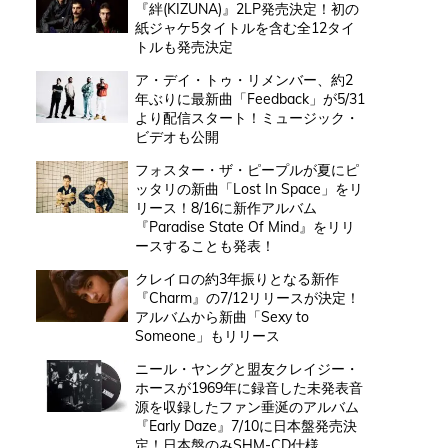
『絆(KIZUNA)』2LP発売決定！初の
紙ジャケ5タイトルを含む全12タイ
トルも発売決定
ア・デイ・トゥ・リメンバー、約2
年ぶりに最新曲「Feedback」が5/31
より配信スタート！ミュージック・
ビデオも公開
フォスター・ザ・ピープルが夏にピ
ッタリの新曲「Lost In Space」をリ
リース！8/16に新作アルバム
『Paradise State Of Mind』をリリ
ースすることも発表！
クレイロの約3年振りとなる新作
『Charm』の7/12リリースが決定！
アルバムから新曲「Sexy to
Someone」もリリース
ニール・ヤングと盟友クレイジー・
ホースが1969年に録音した未発表音
源を収録したファン垂涎のアルバム
『Early Daze』7/10に日本盤発売決
定！日本盤のみSHM-CD仕様