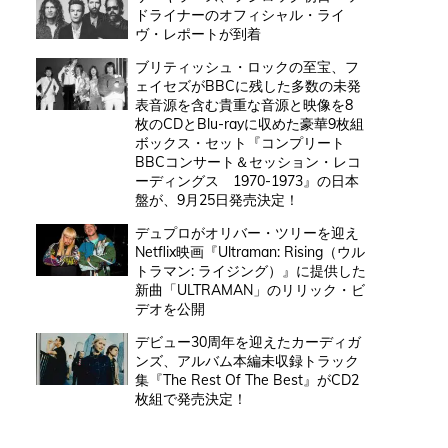
ドライナーのオフィシャル・ライ
ヴ・レポートが到着
ブリティッシュ・ロックの至宝、フ
ェイセズがBBCに残した多数の未発
表音源を含む貴重な音源と映像を8
枚のCDとBlu-rayに収めた豪華9枚組
ボックス・セット『コンプリート
BBCコンサート＆セッション・レコ
ーディングス 1970-1973』の日本
盤が、9月25日発売決定！
デュプロがオリバー・ツリーを迎え
Netflix映画『Ultraman: Rising（ウル
トラマン: ライジング）』に提供した
新曲「ULTRAMAN」のリリック・ビ
デオを公開
デビュー30周年を迎えたカーディガ
ンズ、アルバム本編未収録トラック
集『The Rest Of The Best』がCD2
枚組で発売決定！