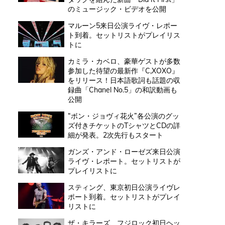
のミュージック・ビデオを公開
マルーン5来日公演ライヴ・レポー
ト到着。セットリストがプレイリス
トに
カミラ・カベロ、豪華ゲストが多数
参加した待望の最新作『C,XOXO』
をリリース！日本語歌詞も話題の収
録曲「Chanel No.5」の和訳動画も
公開
“ボン・ジョヴィ花火”各公演のグッ
ズ付きチケットのTシャツとCDの詳
細が発表。2次先行もスタート
ガンズ・アンド・ローゼズ来日公演
ライヴ・レポート。セットリストが
プレイリストに
スティング、東京初日公演ライヴレ
ポート到着。セットリストがプレイ
リストに
ザ・キラーズ、フジロック初日ヘッ