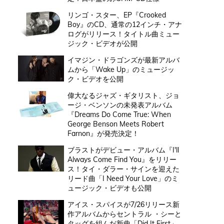
リンゴ・スター、EP『Crooked
Boy』のCD、通常の12インチ・アナ
ログがリリース！タイトル曲ミュー
ジック・ビデオが公開
イマジン・ドラゴンズが最新アルバ
ムから「Wake Up」のミュージッ
ク・ビデオを公開
偉大なるジャズ・ギタリスト、ジョ
ージ・ベンソンの未発表アルバム
『Dreams Do Come True: When
George Benson Meets Robert
Farnon』が発売決定！
ブラストがデビュー・アルバム『I'll
Always Come Find You』をリリー
ス！タイ・ダラー・サインを迎えた
リード曲「I Need Your Love」のミ
ュージック・ビデオも公開
アイス・スパイスが7/26リリース新
作アルバムからセントラル ・シーと
タッグを組んだ新曲「Did It First」