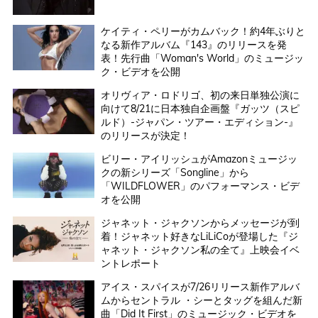
ケイティ・ペリーがカムバック！約4年ぶりと
なる新作アルバム『143』のリリースを発
表！先行曲「Woman's World」のミュージッ
ク・ビデオを公開
オリヴィア・ロドリゴ、初の来日単独公演に
向けて8/21に日本独自企画盤『ガッツ（スピ
ルド）-ジャパン・ツアー・エディション-』
のリリースが決定！
ビリー・アイリッシュがAmazonミュージッ
クの新シリーズ「Songline」から
「WILDFLOWER」のパフォーマンス・ビデ
オを公開
ジャネット・ジャクソンからメッセージが到
着！ジャネット好きなLiLiCoが登場した『ジ
ャネット・ジャクソン私の全て』上映会イベ
ントレポート
アイス・スパイスが7/26リリース新作アルバ
ムからセントラル ・シーとタッグを組んだ新
曲「Did It First」のミュージック・ビデオを