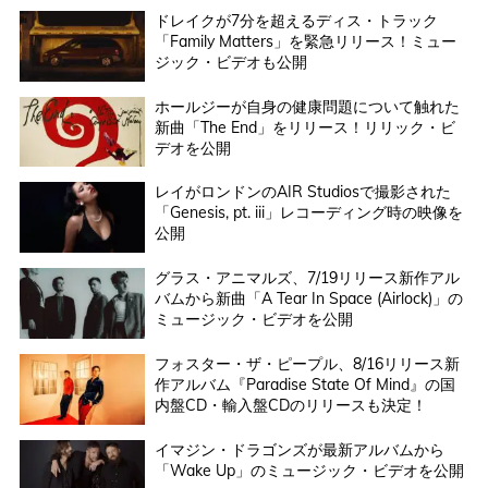
ドレイクが7分を超えるディス・トラック
「Family Matters」を緊急リリース！ミュー
ジック・ビデオも公開
ホールジーが自身の健康問題について触れた
新曲「The End」をリリース！リリック・ビ
デオを公開
レイがロンドンのAIR Studiosで撮影された
「Genesis, pt. iii」レコーディング時の映像を
公開
グラス・アニマルズ、7/19リリース新作アル
バムから新曲「A Tear In Space (Airlock)」の
ミュージック・ビデオを公開
フォスター・ザ・ピープル、8/16リリース新
作アルバム『Paradise State Of Mind』の国
内盤CD・輸入盤CDのリリースも決定！
イマジン・ドラゴンズが最新アルバムから
「Wake Up」のミュージック・ビデオを公開