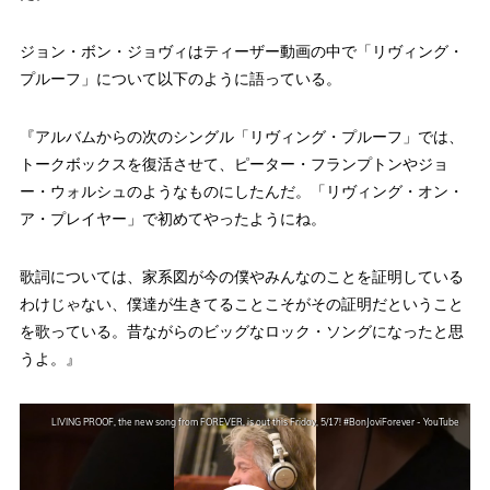
ジョン・ボン・ジョヴィはティーザー動画の中で「リヴィング・
プルーフ」について以下のように語っている。
『アルバムからの次のシングル「リヴィング・プルーフ」では、
トークボックスを復活させて、ピーター・フランプトンやジョ
ー・ウォルシュのようなものにしたんだ。「リヴィング・オン・
ア・プレイヤー」で初めてやったようにね。
歌詞については、家系図が今の僕やみんなのことを証明している
わけじゃない、僕達が生きてることこそがその証明だということ
を歌っている。昔ながらのビッグなロック・ソングになったと思
うよ。』
LIVING PROOF, the new song from FOREVER, is out this Friday, 5/17! #BonJoviForever - YouTube