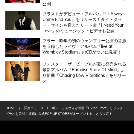
公開
ブラストがデビュー・アルバム『I'll Always
Come Find You』をリリース！タイ・ダラ
ー・サインを迎えたリード曲「I Need Your
Love」のミュージック・ビデオも公開
ブラー、昨年の初のウェンブリー公演の音源
を収録したライヴ・アルバム『live at
Wembley Stadium』のCDがついに発売！
フォスター・ザ・ピープルが夏に発売される
最新アルバム『Paradise State Of Mind』よ
り新曲「Chasing Low Vibrations」をリリー
ス
/
/
HOME
洋楽ニュース
ボン・ジョヴィが新曲「Living Proof」リリック・
ビデオを公開！原宿に公式POP UP STOREがオープンすることも決定！