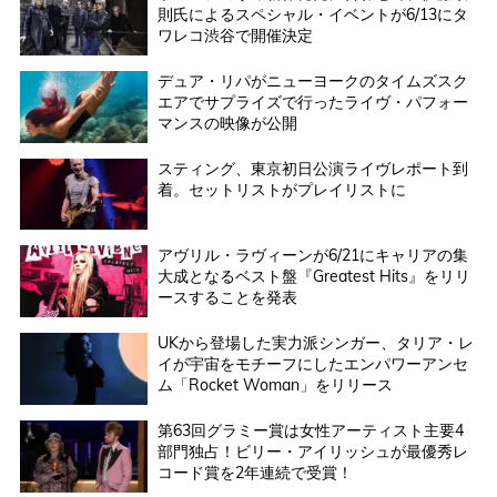
則氏によるスペシャル・イベントが6/13にタ
ワレコ渋谷で開催決定
デュア・リパがニューヨークのタイムズスク
エアでサプライズで行ったライヴ・パフォー
マンスの映像が公開
スティング、東京初日公演ライヴレポート到
着。セットリストがプレイリストに
アヴリル・ラヴィーンが6/21にキャリアの集
大成となるベスト盤『Greatest Hits』をリリ
ースすることを発表
UKから登場した実力派シンガー、タリア・レ
イが宇宙をモチーフにしたエンパワーアンセ
ム「Rocket Woman」をリリース
第63回グラミー賞は女性アーティスト主要4
部門独占！ビリー・アイリッシュが最優秀レ
コード賞を2年連続で受賞！