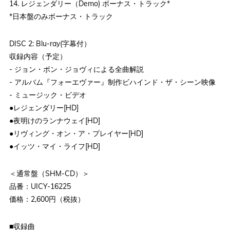
14. レジェンダリー（Demo) ボーナス・トラック*
*日本盤のみボーナス・トラック
DISC 2: Blu-ray(字幕付）
収録内容（予定）
- ジョン・ボン・ジョヴィによる全曲解説
- アルバム『フォーエヴァー』制作ビハインド・ザ・シーン映像
- ミュージック・ビデオ
●レジェンダリー[HD]
●夜明けのランナウェイ[HD]
●リヴィング・オン・ア・プレイヤー[HD]
●イッツ・マイ・ライフ[HD]
＜通常盤（SHM-CD）＞
品番：UICY-16225
価格：2,600円（税抜）
■収録曲