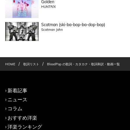
Golden
HUNTR/X
Scatman (ski-ba-bop-ba-dop-bop)
Scatman John
/
/
HOME
歌詞リスト
BloodPop の歌詞・カタカナ・歌詞和訳・動画一覧
新着記事
ニュース
コラム
おすすめ洋楽
洋楽ランキング