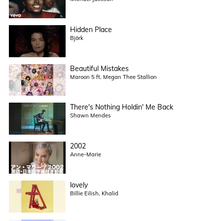
Hidden Place
Björk
Beautiful Mistakes
Maroon 5 ft. Megan Thee Stallion
There's Nothing Holdin' Me Back
Shawn Mendes
2002
Anne-Marie
lovely
Billie Eilish, Khalid