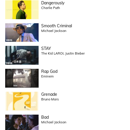
Dangerously
Charlie Puth
Smooth Criminal
Michael Jackson
STAY
The Kid LAROI, Justin Bieber
Rap God
Eminem
Grenade
Bruno Mars
Bad
Michael Jackson