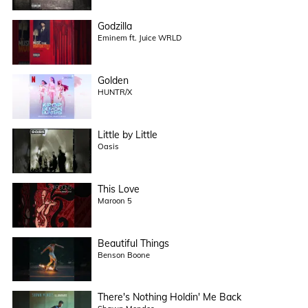
Godzilla
Eminem ft. Juice WRLD
Golden
HUNTR/X
Little by Little
Oasis
This Love
Maroon 5
Beautiful Things
Benson Boone
There's Nothing Holdin' Me Back