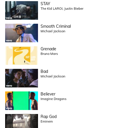
STAY
The Kid LAROI, Justin Bieber
Smooth Criminal
Michael Jackson
Grenade
Bruno Mars
Bad
Michael Jackson
Believer
Imagine Dragons
Rap God
Eminem