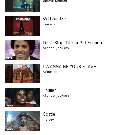
Shawn Mendes
Without Me
Eminem
Don't Stop 'Til You Get Enough
Michael Jackson
I WANNA BE YOUR SLAVE
Måneskin
Thriller
Michael Jackson
Castle
Halsey