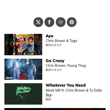
Ayo
Chris Brown & Tyga
歌詞カタカナ
Go Crazy
Chris Brown, Young Thug
歌詞カタカナ
Whatever You Need
Meek Mill ft. Chris Brown & Ty Dolla
$ign
歌詞