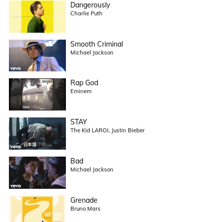
Dangerously
Charlie Puth
Smooth Criminal
Michael Jackson
Rap God
Eminem
STAY
The Kid LAROI, Justin Bieber
Bad
Michael Jackson
Grenade
Bruno Mars