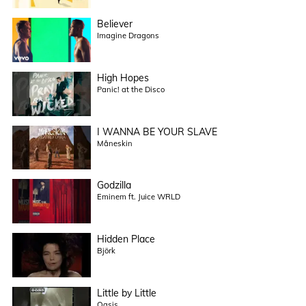
Believer
Imagine Dragons
High Hopes
Panic! at the Disco
I WANNA BE YOUR SLAVE
Måneskin
Godzilla
Eminem ft. Juice WRLD
Hidden Place
Björk
Little by Little
Oasis