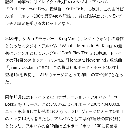
記録。同年秋にはドレイクの6枚目のスタジオ・アルバム
『Certified Lover Boy』収録曲「Knife Talk」に参加。この曲はビ
ルボードホット100で最高4位を記録し、後にRIAAによって5×プ
ラチナ認定を受ける大ヒットとなる。
2022年、シカゴのラッパー、King Von（キング・ヴォン）の遺作
となったスタジオ・アルバム『What It Means to Be King』の最
初のシングルとしてシングル「Don't Play That」に参加。ドレイ
クの7枚目のスタジオ・アルバム『Honestly, Nevermind』収録曲
「Jimmy Cooks」に参加。この曲はビルボード・ホット100で初
登場1位を獲得し、21サヴェージにとって2曲目の首位獲得となっ
た。
同年11月にはドレイクとのコラボレーション・アルバム『Her
Loss』をリリース。このアルバムはビルボード200で404,000ユ
ニットを獲得して初登場1位となり、21サヴェージにとって5作目
のトップ10入りを果たし、アルバムとしては3作連続の首位獲得
となった。アルバムの全16曲はビルボードホット100に初登場