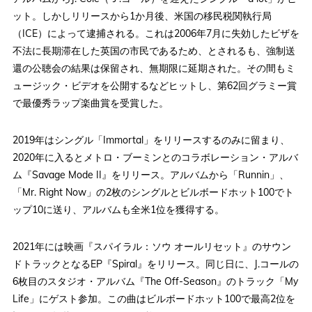
ット。しかしリリースから1か月後、米国の移民税関執行局
（ICE）によって逮捕される。これは2006年7月に失効したビザを
不法に長期滞在した英国の市民であるため、とされるも、強制送
還の公聴会の結果は保留され、無期限に延期された。その間もミ
ュージック・ビデオを公開するなどヒットし、第62回グラミー賞
で最優秀ラップ楽曲賞を受賞した。
2019年はシングル「Immortal」をリリースするのみに留まり、
2020年に入るとメトロ・ブーミンとのコラボレーション・アルバ
ム『Savage Mode II』をリリース。アルバムから「Runnin」、
「Mr. Right Now」の2枚のシングルとビルボードホット100でト
ップ10に送り、アルバムも全米1位を獲得する。
2021年には映画『スパイラル：ソウ オールリセット』のサウン
ドトラックとなるEP『Spiral』をリリース。同じ日に、J.コールの
6枚目のスタジオ・アルバム『The Off-Season』のトラック「My
Life」にゲスト参加。この曲はビルボードホット100で最高2位を