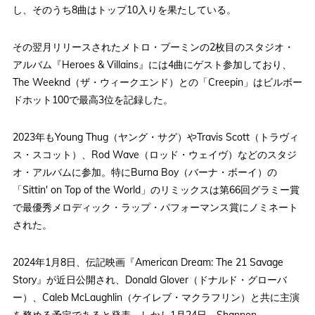
し、そのうち8曲はトップ10入りを果たしている。
その翌月リリースされたメトロ・ブーミンの2枚目のスタジオ・
アルバム『Heroes & Villains』には4曲にゲスト参加しており、
The Weeknd（ザ・ウィークエンド）との「Creepin」はビルボー
ドホット100で最高3位を記録した。
2023年もYoung Thug（ヤング・サグ）やTravis Scott（トラヴィ
ス・スコット）、Rod Wave（ロッド・ウェイヴ）などのスタジ
オ・アルバムに参加。特にBurna Boy（バーナ・ボーイ）の
「Sittin' on Top of the World」のリミックスは第66回グラミー賞
で最優秀メロディック・ラップ・パフォーマンス賞にノミネート
された。
2024年1月8日、伝記映画『American Dream: The 21 Savage
Story』が近日公開され、Donald Glover（ドナルド・グローバ
ー）、Caleb McLaughlin（ケイレブ・マクラフリン）と共に主演
を務める予定であると発表。しかし1月24日、Shannon