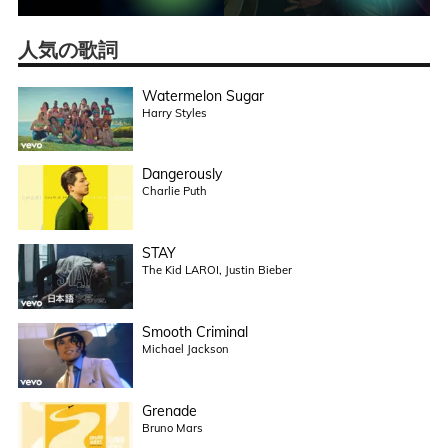
人気の歌詞
Watermelon Sugar
Harry Styles
Dangerously
Charlie Puth
STAY
The Kid LAROI, Justin Bieber
Smooth Criminal
Michael Jackson
Grenade
Bruno Mars