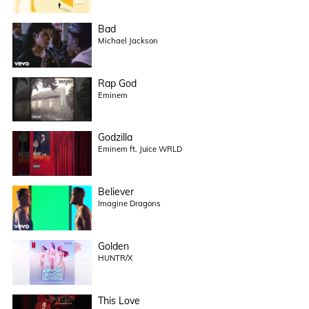
Bad
Michael Jackson
Rap God
Eminem
Godzilla
Eminem ft. Juice WRLD
Believer
Imagine Dragons
Golden
HUNTR/X
This Love