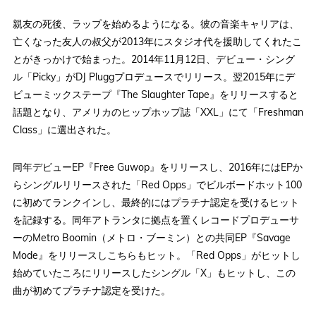
親友の死後、ラップを始めるようになる。彼の音楽キャリアは、
亡くなった友人の叔父が2013年にスタジオ代を援助してくれたこ
とがきっかけで始まった。2014年11月12日、デビュー・シング
ル「Picky」がDJ Pluggプロデュースでリリース。翌2015年にデ
ビューミックステープ『The Slaughter Tape』をリリースすると
話題となり、アメリカのヒップホップ誌「XXL」にて「Freshman
Class」に選出された。
同年デビューEP『Free Guwop』をリリースし、2016年にはEPか
らシングルリリースされた「Red Opps」でビルボードホット100
に初めてランクインし、最終的にはプラチナ認定を受けるヒット
を記録する。同年アトランタに拠点を置くレコードプロデューサ
ーのMetro Boomin（メトロ・ブーミン）との共同EP『Savage
Mode』をリリースしこちらもヒット。「Red Opps」がヒットし
始めていたころにリリースしたシングル「X」もヒットし、この
曲が初めてプラチナ認定を受けた。