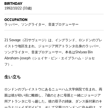
BIRTHDAY
1992/10/22 (33歳)
OCCUPATION
ラッパー、ソングライター、音楽プロデューサー
21 Savage（21サヴェージ）は、イングランド、ロンドンのプレ
イストウ地区生まれ、ジョージア州アトランタ出身のラッパー、
ソングライター、音楽プロデューサー。本名はShéyaa Bin
Abraham-Joseph（シェイヤ・ビン・エイブラハム・ジョセ
フ）。
生い立ち
ロンドンのプレイストウにあるニューハム大学病院で生まれ、両
親は彼が幼い頃に離婚し、7歳のときに母親と一緒にジョージア
州アトランタに引っ越した。彼の双子の姉妹、ダンス振付家のキ
ーラとジェイダデイビス、そして父親はロンドンに住み続け、エ