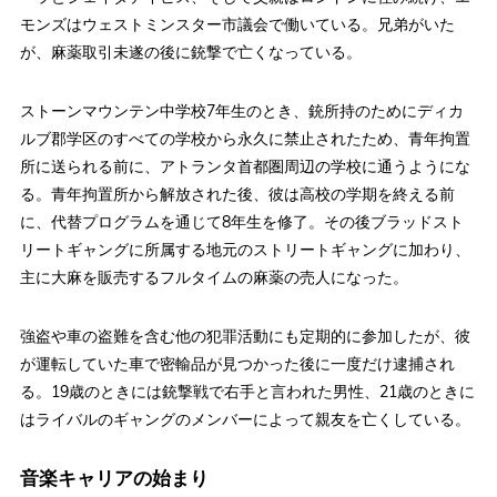
モンズはウェストミンスター市議会で働いている。兄弟がいた
が、麻薬取引未遂の後に銃撃で亡くなっている。
ストーンマウンテン中学校7年生のとき、銃所持のためにディカ
ルブ郡学区のすべての学校から永久に禁止されたため、青年拘置
所に送られる前に、アトランタ首都圏周辺の学校に通うようにな
る。青年拘置所から解放された後、彼は高校の学期を終える前
に、代替プログラムを通じて8年生を修了。その後ブラッドスト
リートギャングに所属する地元のストリートギャングに加わり、
主に大麻を販売するフルタイムの麻薬の売人になった。
強盗や車の盗難を含む他の犯罪活動にも定期的に参加したが、彼
が運転していた車で密輸品が見つかった後に一度だけ逮捕され
る。19歳のときには銃撃戦で右手と言われた男性、21歳のときに
はライバルのギャングのメンバーによって親友を亡くしている。
音楽キャリアの始まり