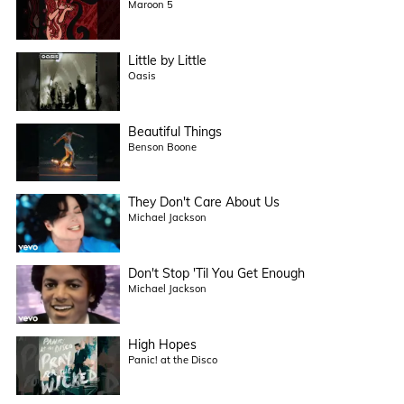
Maroon 5
Little by Little
Oasis
Beautiful Things
Benson Boone
They Don't Care About Us
Michael Jackson
Don't Stop 'Til You Get Enough
Michael Jackson
High Hopes
Panic! at the Disco