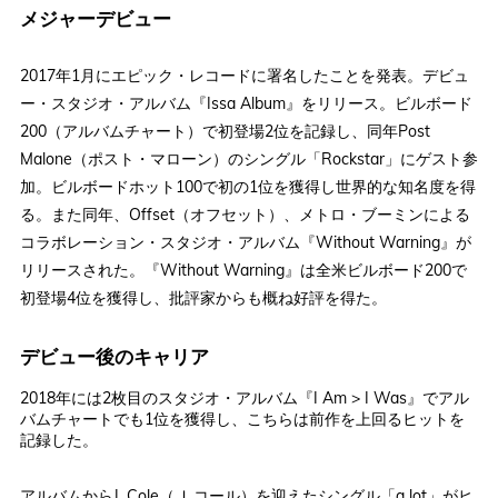
メジャーデビュー
2017年1月にエピック・レコードに署名したことを発表。デビュ
ー・スタジオ・アルバム『Issa Album』をリリース。ビルボード
200（アルバムチャート）で初登場2位を記録し、同年Post
Malone（ポスト・マローン）のシングル「Rockstar」にゲスト参
加。ビルボードホット100で初の1位を獲得し世界的な知名度を得
る。また同年、Offset（オフセット）、メトロ・ブーミンによる
コラボレーション・スタジオ・アルバム『Without Warning』が
リリースされた。『Without Warning』は全米ビルボード200で
初登場4位を獲得し、批評家からも概ね好評を得た。
デビュー後のキャリア
2018年には2枚目のスタジオ・アルバム『I Am > I Was』でアル
バムチャートでも1位を獲得し、こちらは前作を上回るヒットを
記録した。
アルバムからJ. Cole（Ｊ.コール）を迎えたシングル「a lot」がヒ