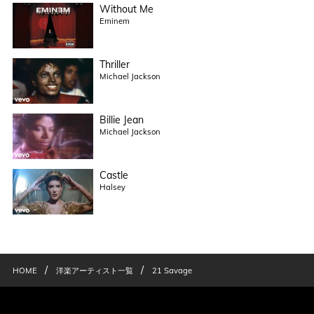
Without Me
Eminem
Thriller
Michael Jackson
Billie Jean
Michael Jackson
Castle
Halsey
/
/
HOME
洋楽アーティスト一覧
21 Savage