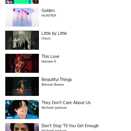
Golden
HUNTR/X
Little by Little
Oasis
This Love
Maroon 5
Beautiful Things
Benson Boone
They Don't Care About Us
Michael Jackson
Don't Stop 'Til You Get Enough
Michael Jackson