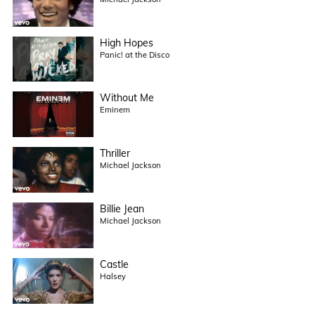
High Hopes
Panic! at the Disco
Without Me
Eminem
Thriller
Michael Jackson
Billie Jean
Michael Jackson
Castle
Halsey