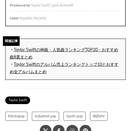
Produced by
Taylor Swift / Jack Antonoff
Label
Republic Records
関連記事
・
Taylor Swiftの神曲・人気曲ランキングTOP20・おすすめ
曲8選まとめ
・
Taylor Swiftのアルバム売上ランキングトップ10とおすす
め全アルバムまとめ
Taylor Swift
Electropop
Industrial pop
Synth-pop
和訳MV