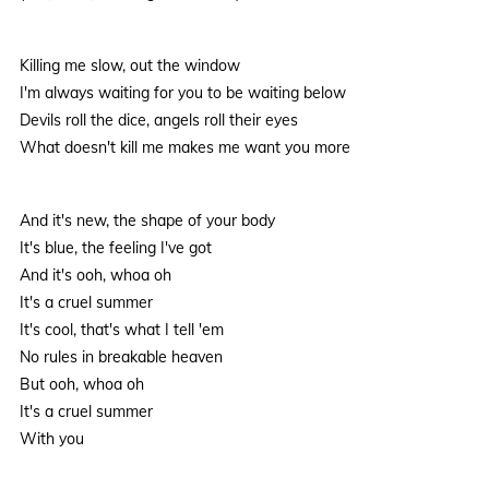
Killing me slow, out the window
I'm always waiting for you to be waiting below
Devils roll the dice, angels roll their eyes
What doesn't kill me makes me want you more
And it's new, the shape of your body
It's blue, the feeling I've got
And it's ooh, whoa oh
It's a cruel summer
It's cool, that's what I tell 'em
No rules in breakable heaven
But ooh, whoa oh
It's a cruel summer
With you