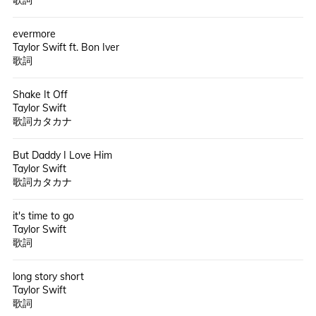
歌詞
evermore
Taylor Swift ft. Bon Iver
歌詞
Shake It Off
Taylor Swift
歌詞カタカナ
But Daddy I Love Him
Taylor Swift
歌詞カタカナ
it's time to go
Taylor Swift
歌詞
long story short
Taylor Swift
歌詞