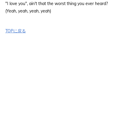
"I love you", ain't that the worst thing you ever heard?
(Yeah, yeah, yeah, yeah)
TOPに戻る