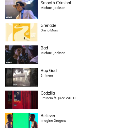
Smooth Criminal
Michael Jackson
Grenade
Bruno Mars
Bad
Michael Jackson
Rap God
Eminem
Godzilla
Eminem ft. Juice WRLD
Believer
Imagine Dragons