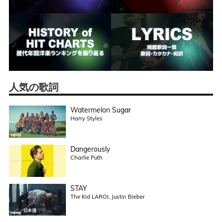
人気の歌詞
Watermelon Sugar
Harry Styles
Dangerously
Charlie Puth
STAY
The Kid LAROI, Justin Bieber