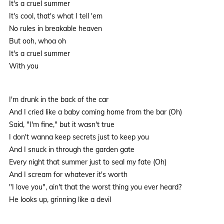
It's a cruel summer
It's cool, that's what I tell 'em
No rules in breakable heaven
But ooh, whoa oh
It's a cruel summer
With you
I'm drunk in the back of the car
And I cried like a baby coming home from the bar (Oh)
Said, "I'm fine," but it wasn't true
I don't wanna keep secrets just to keep you
And I snuck in through the garden gate
Every night that summer just to seal my fate (Oh)
And I scream for whatever it's worth
"I love you", ain't that the worst thing you ever heard?
He looks up, grinning like a devil