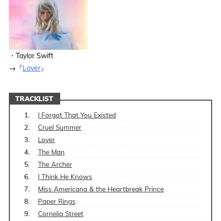
・Taylor Swift
→『
Lover
』
TRACKLIST
I Forgot That You Existed
Cruel Summer
Lover
The Man
The Archer
​​I Think He Knows
​​Miss Americana & the Heartbreak Prince
Paper Rings
Cornelia Street