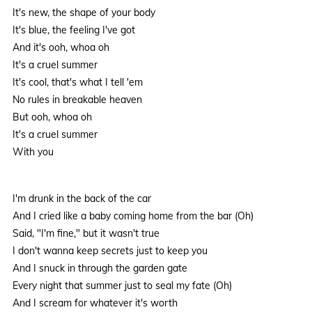
It's new, the shape of your body
It's blue, the feeling I've got
And it's ooh, whoa oh
It's a cruel summer
It's cool, that's what I tell 'em
No rules in breakable heaven
But ooh, whoa oh
It's a cruel summer
With you
I'm drunk in the back of the car
And I cried like a baby coming home from the bar (Oh)
Said, "I'm fine," but it wasn't true
I don't wanna keep secrets just to keep you
And I snuck in through the garden gate
Every night that summer just to seal my fate (Oh)
And I scream for whatever it's worth