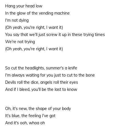
Hang your head low
In the glow of the vending machine
I'm not dying
(Oh yeah, you're right, I want it)
You say that we'll just screw it up in these trying times
We're not trying
(Oh yeah, you're right, I want it)
So cut the headlights, summer's a knife
I'm always waiting for you just to cut to the bone
Devils roll the dice, angels roll their eyes
And if I bleed, you'll be the last to know
Oh, it's new, the shape of your body
It's blue, the feeling I've got
And it's ooh, whoa oh