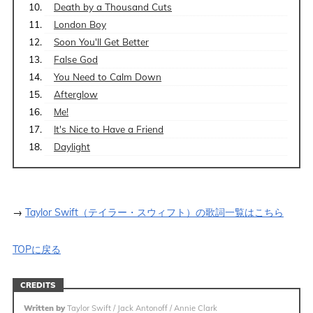
Death by a Thousand Cuts
London Boy
Soon You'll Get Better
False God
You Need to Calm Down
Afterglow
Me!
It's Nice to Have a Friend
Daylight
→
Taylor Swift（テイラー・スウィフト）の歌詞一覧はこちら
TOPに戻る
CREDITS
Written by
Taylor Swift / Jack Antonoff / Annie Clark