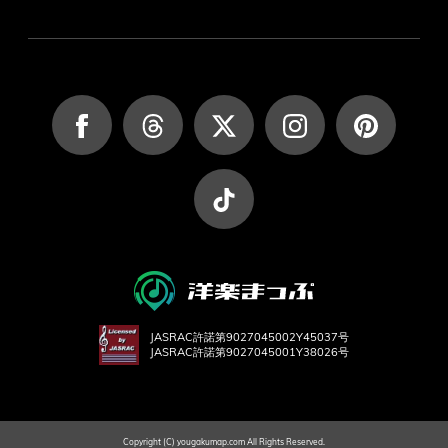
JASRAC許諾第9027045002Y45037号
JASRAC許諾第9027045001Y38026号
Copyright (C) yougakumap.com All Rights Reserved.