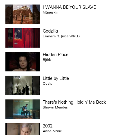
I WANNA BE YOUR SLAVE
Måneskin
Godzilla
Eminem ft. Juice WRLD
Hidden Place
Björk
Little by Little
Oasis
There's Nothing Holdin' Me Back
Shawn Mendes
2002
Anne-Marie