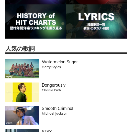
人気の歌詞
Watermelon Sugar
Harry Styles
Dangerously
Charlie Puth
Smooth Criminal
Michael Jackson
STAY