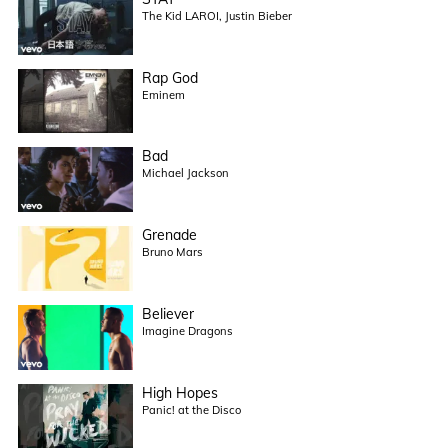
The Kid LAROI, Justin Bieber
Rap God
Eminem
Bad
Michael Jackson
Grenade
Bruno Mars
Believer
Imagine Dragons
High Hopes
Panic! at the Disco