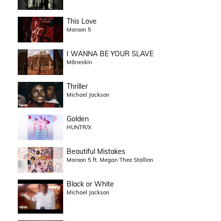
This Love
Maroon 5
I WANNA BE YOUR SLAVE
Måneskin
Thriller
Michael Jackson
Golden
HUNTR/X
Beautiful Mistakes
Maroon 5 ft. Megan Thee Stallion
Black or White
Michael Jackson