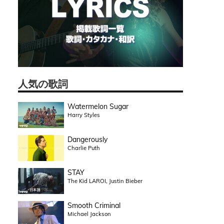
人気の歌詞
Watermelon Sugar
Harry Styles
Dangerously
Charlie Puth
STAY
The Kid LAROI, Justin Bieber
Smooth Criminal
Michael Jackson