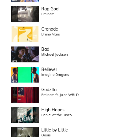
Rap God
Eminem
Grenade
Bruno Mars
Bad
Michael Jackson
Believer
Imagine Dragons
Godzilla
Eminem ft. Juice WRLD
High Hopes
Panic! at the Disco
Little by Little
Oasis