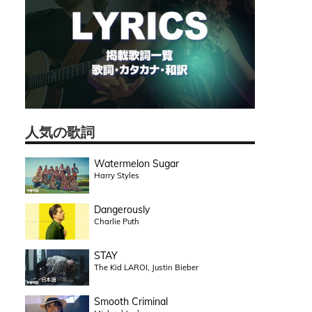
人気の歌詞
Watermelon Sugar
Harry Styles
Dangerously
Charlie Puth
STAY
The Kid LAROI, Justin Bieber
Smooth Criminal