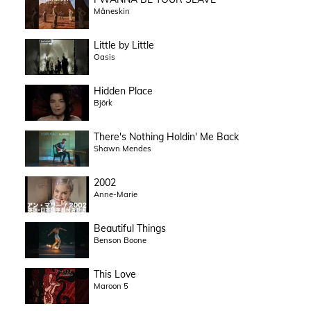
Måneskin
Little by Little
Oasis
Hidden Place
Björk
There's Nothing Holdin' Me Back
Shawn Mendes
2002
Anne-Marie
Beautiful Things
Benson Boone
This Love
Maroon 5