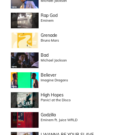
Michael Jackson
Rap God
Eminem
Grenade
Bruno Mars
Bad
Michael Jackson
Believer
Imagine Dragons
High Hopes
Panic! at the Disco
Godzilla
Eminem ft. Juice WRLD
I WANNA BE YOUR SLAVE