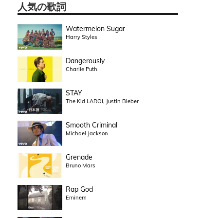
人気の歌詞
Watermelon Sugar
Harry Styles
Dangerously
Charlie Puth
STAY
The Kid LAROI, Justin Bieber
Smooth Criminal
Michael Jackson
Grenade
Bruno Mars
Rap God
Eminem