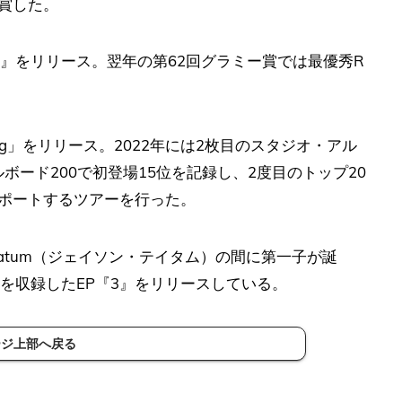
賞した。
ai』をリリース。翌年の第62回グラミー賞では最優秀R
e Song」をリリース。2022年には2枚目のスタジオ・アル
ス。ビルボード200で初登場15位を記録し、2度目のトップ20
サポートするツアーを行った。
 Tatum（ジェイソン・テイタム）の間に第一子が誕
と同曲を収録したEP『3』をリリースしている。
ージ上部へ戻る