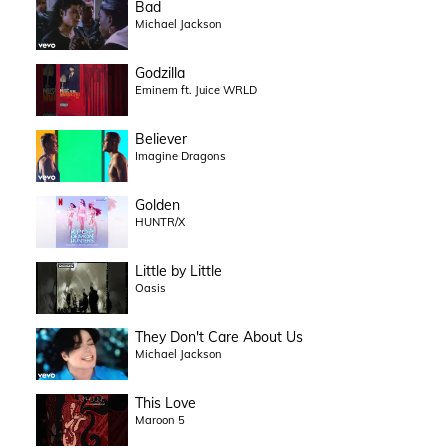
Bad
Michael Jackson
Godzilla
Eminem ft. Juice WRLD
Believer
Imagine Dragons
Golden
HUNTR/X
Little by Little
Oasis
They Don't Care About Us
Michael Jackson
This Love
Maroon 5