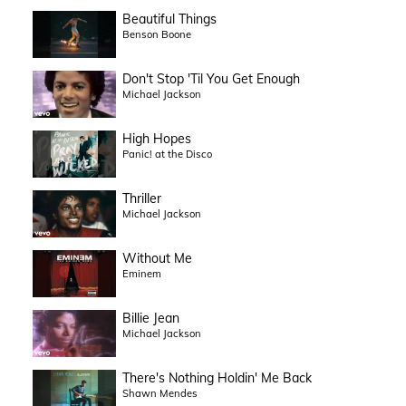
Beautiful Things
Benson Boone
Don't Stop 'Til You Get Enough
Michael Jackson
High Hopes
Panic! at the Disco
Thriller
Michael Jackson
Without Me
Eminem
Billie Jean
Michael Jackson
There's Nothing Holdin' Me Back
Shawn Mendes