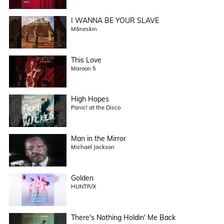
I WANNA BE YOUR SLAVE
Måneskin
This Love
Maroon 5
High Hopes
Panic! at the Disco
Man in the Mirror
Michael Jackson
Golden
HUNTR/X
There's Nothing Holdin' Me Back