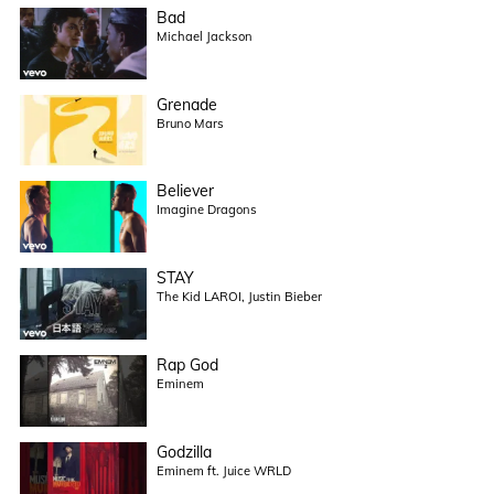
Bad
Michael Jackson
Grenade
Bruno Mars
Believer
Imagine Dragons
STAY
The Kid LAROI, Justin Bieber
Rap God
Eminem
Godzilla
Eminem ft. Juice WRLD