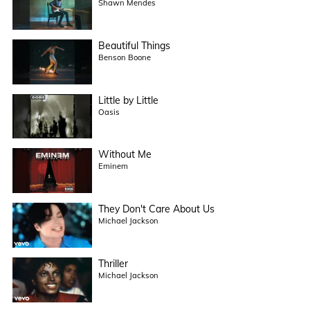
Shawn Mendes
Beautiful Things
Benson Boone
Little by Little
Oasis
Without Me
Eminem
They Don't Care About Us
Michael Jackson
Thriller
Michael Jackson