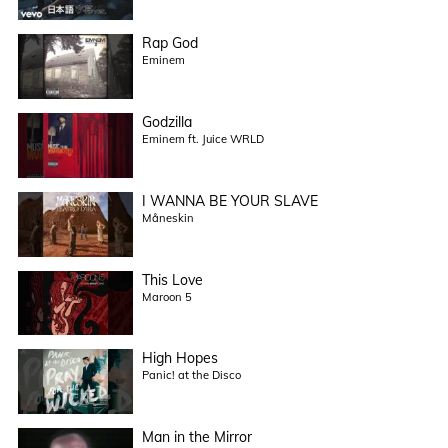
Rap God
Eminem
Godzilla
Eminem ft. Juice WRLD
I WANNA BE YOUR SLAVE
Måneskin
This Love
Maroon 5
High Hopes
Panic! at the Disco
Man in the Mirror