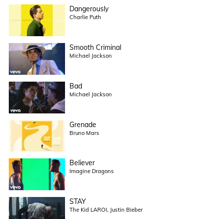
Dangerously
Charlie Puth
Smooth Criminal
Michael Jackson
Bad
Michael Jackson
Grenade
Bruno Mars
Believer
Imagine Dragons
STAY
The Kid LAROI, Justin Bieber