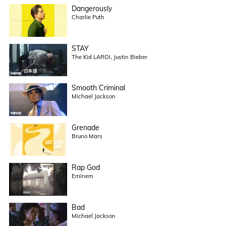
Dangerously
Charlie Puth
STAY
The Kid LAROI, Justin Bieber
Smooth Criminal
Michael Jackson
Grenade
Bruno Mars
Rap God
Eminem
Bad
Michael Jackson