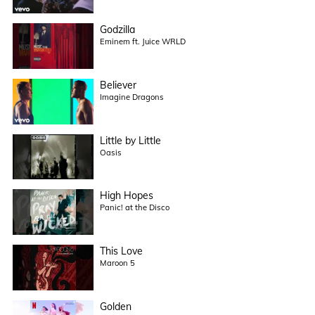
Godzilla
Eminem ft. Juice WRLD
Believer
Imagine Dragons
Little by Little
Oasis
High Hopes
Panic! at the Disco
This Love
Maroon 5
Golden