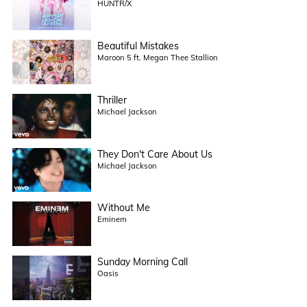
HUNTR/X
Beautiful Mistakes
Maroon 5 ft. Megan Thee Stallion
Thriller
Michael Jackson
They Don't Care About Us
Michael Jackson
Without Me
Eminem
Sunday Morning Call
Oasis