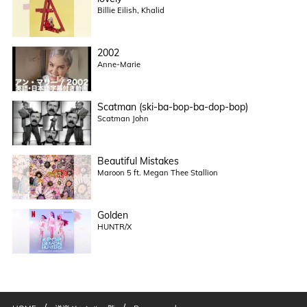
Billie Eilish, Khalid
2002
Anne-Marie
Scatman (ski-ba-bop-ba-dop-bop)
Scatman John
Beautiful Mistakes
Maroon 5 ft. Megan Thee Stallion
Golden
HUNTR/X