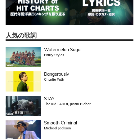
人気の歌詞
Watermelon Sugar
Harry Styles
Dangerously
Charlie Puth
STAY
The Kid LAROI, Justin Bieber
Smooth Criminal
Michael Jackson