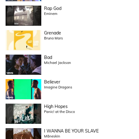
Rap God
Eminem
Grenade
Bruno Mars
Bad
Michael Jackson
Believer
Imagine Dragons
High Hopes
Panic! at the Disco
I WANNA BE YOUR SLAVE
Måneskin