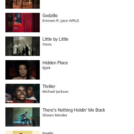
Godzilla
Eminem ft. Juice WRLD
Little by Little
Oasis
Hidden Place
Björk
Thriller
Michael Jackson
There's Nothing Holdin' Me Back
Shawn Mendes
lovely