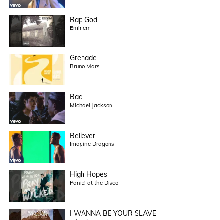
Rap God
Eminem
Grenade
Bruno Mars
Bad
Michael Jackson
Believer
Imagine Dragons
High Hopes
Panic! at the Disco
I WANNA BE YOUR SLAVE