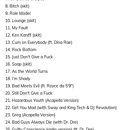
8. Bitch (skit)
9. Role Model
10. Lounge (skit)
11. My Fault
12. Ken Kaniff (skit)
13. Cum on Everybody (ft. Dina Rae)
14. Rock Bottom
15. Just Don't Give a Fuck
16. Soap (skit)
17. As the World Turns
18. I'm Shady
19. Bad Meets Evil (ft. Royce da 5'9")
20. Still Don't Give a Fuck
21. Hazardous Youth (Acapella Version)
22. Get You Mad (with Sway and King Tech & DJ Revolution)
23. Greg (Acapella Version)
24. Bad Guys Always Die (with Dr. Dre)
25. Guilty Conscience (radio version) (ft. Dr. Dre)