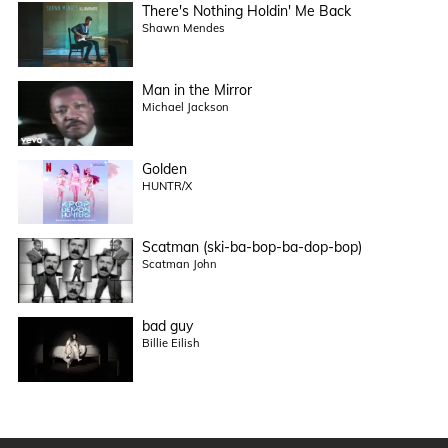
There's Nothing Holdin' Me Back
Shawn Mendes
Man in the Mirror
Michael Jackson
Golden
HUNTR/X
Scatman (ski-ba-bop-ba-dop-bop)
Scatman John
bad guy
Billie Eilish