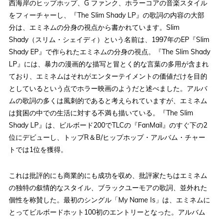
西海岸のヒップホップ、G ファンク、ホラーコアの音楽スタイル
をフィーチャーし、『The Slim Shady LP』の歌詞の内容の大部
分は、エミネムの分身の視点から書かれています。Slim
Shady（スリム・シェイディ）という名前は、1997年のEP『Slim
Shady EP』で作られたエミネムの分身の視点。『The Slim Shady
LP』には、暴力の漫画的な描写と冒とく的な言葉の多用が含まれ
ており、エミネムはそれがエンターテイメントの価値だけを目的
としているという点でホラー映画のようだと述べました。アルバ
ムの歌詞の多くは風刺的であると考えられていますが、エミネム
は貧困の中での生活に対する不満も描いている。『The Slim
Shady LP』は、ビルボード200でTLCの『FanMail』のすぐ下の2
位にデビューし、トップR＆B/ヒップホップ・アルバム・チャー
トでは1位を獲得。
これは批評的にも商業的にも成功を収め、批評家たちはエミネム
の独特の叙情的なスタイル、ブラックユーモアの歌詞、並外れた
個性を称賛した。最初のシングル「My Name Is」は、エミネムに
とってビルボードホット100初のエントリーとなった。アルバム