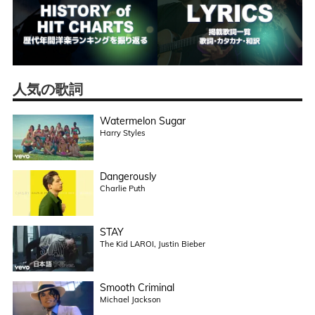
人気の歌詞
Watermelon Sugar
Harry Styles
Dangerously
Charlie Puth
STAY
The Kid LAROI, Justin Bieber
Smooth Criminal
Michael Jackson