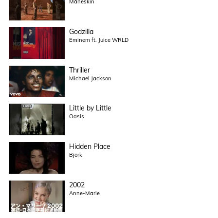
Måneskin
Godzilla
Eminem ft. Juice WRLD
Thriller
Michael Jackson
Little by Little
Oasis
Hidden Place
Björk
2002
Anne-Marie